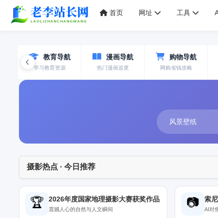
首页
网址
工具
航
教育导航
漫画导航
购物导航
荐
学习教育资源
热门漫画追更
网购省钱攻略
摄影热点 · 今日推荐
🏆
📷
2026年度国家地理摄影大赛获奖作品
索
震撼人心的自然与人文瞬间
AI