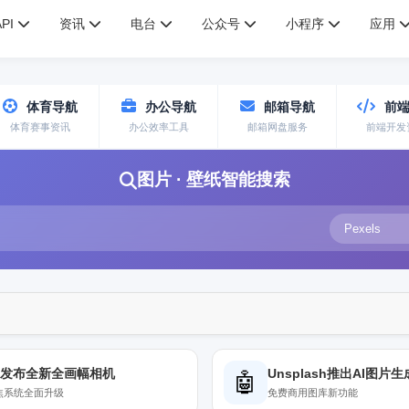
API
资讯
电台
公众号
小程序
应用
体育导航
办公导航
邮箱导航
前端
体育赛事资讯
办公效率工具
邮箱网盘服务
前端开发
图片 · 壁纸智能搜索
尼发布全新全画幅相机
Unsplash推出AI图片
🤖
对焦系统全面升级
免费商用图库新功能