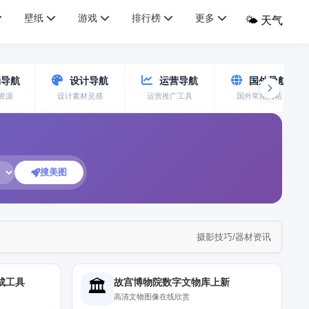
壁纸
游戏
排行榜
更多
🌤️ 天气
导航
设计导航
运营导航
国外导航
资源
设计素材灵感
运营推广工具
国外常用网站
搜美图
摄影技巧/器材资讯
🏛️
生成工具
故宫博物院数字文物库上新
高清文物图像在线欣赏