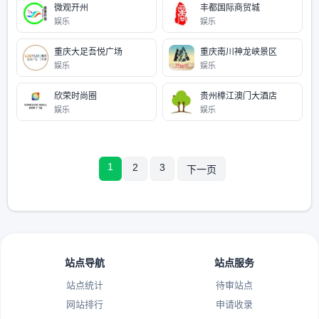
微观开州
丰都国际商贸城
娱乐
娱乐
重庆大足吾悦广场
重庆南川神龙峡景区
娱乐
娱乐
欣荣时尚圈
贵州樟江澳门大酒店
娱乐
娱乐
1
2
3
下一页
站点导航
站点服务
站点统计
待审站点
网站排行
申请收录