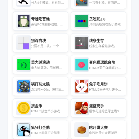
分为4个模式，看看你的
一共有七档，界面还
反应能力和手速怎么样
原，赶快试试吧
吧
青蛙吃苍蝇
贪吃蛇2.0
兼容PC端和移动端，背
JS网页版贪吃蛇小游戏
景音乐开关功能
别踩白块
线条生存
只要不是白块，一个个
线条生存躲避游戏，移
点吧，游戏速度随着时
动鼠标，拖动线条
间增加而加快
重力球滚动
变色弹球跳台阶
重力球滚动，用鼠标倾
HTML5变色弹球跳台阶
斜屏幕
小游戏
锅打灰太狼
兔子吃月饼
游戏时间60s，殴打灰太
HTML5兔子吃月饼小游
狼+10分
戏
接金币
灌篮高手
HTML5接金币小游戏
樱木花道的篮球主场30
秒投篮
疯狂打企鹅
吃月饼大赛
HTML5疯狂打企鹅手机
中秋吃月饼大赛游戏
游戏