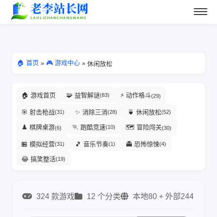
🏠 首页
🎮 游戏中心
»
»
休闲放松
🏠 游戏首页
🧩 益智解谜
⚡ 动作格斗
(83)
(29)
🎯 射击枪战
✨ 消除三消
🍵 休闲放松
(31)
(28)
(52)
♟️ 棋牌桌游
🏃 跑酷竞速
🗺️ 冒险闯关
(10)
(6)
(30)
🏪 模拟经营
🎵 音乐节奏
👻 恐怖惊悚
(31)
(1)
(4)
😂 搞笑整活
(19)
324 款游戏
12 个分类
本地80 + 外部244