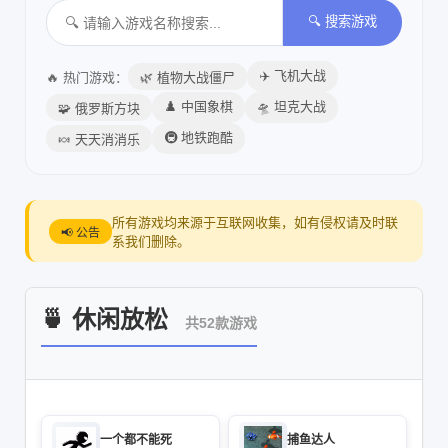
🔍 搜索游戏
✈️ 飞机大战
🔥 热门游戏：
🌿 植物大战僵尸
♟️ 中国象棋
🛸 坦克大战
🧩 俄罗斯方块
🚇 地铁跑酷
🍬 天天消消乐
所有游戏均来源于互联网收集，如有侵权请及时联
📢 公告
系我们删除。
🍵 休闲放松
共52款游戏
一个都不能死
捕鱼达人