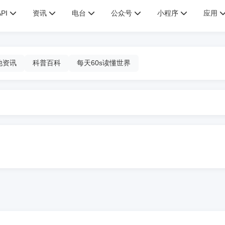
API
资讯
电台
公众号
小程序
应用
他资讯
科普百科
每天60s读懂世界