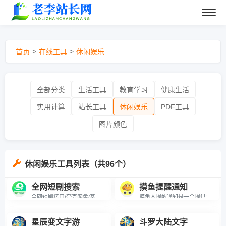
>
>
首页
在线工具
休闲娱乐
全部分类
生活工具
教育学习
健康生活
实用计算
站长工具
休闲娱乐
PDF工具
图片颜色
休闲娱乐工具列表（共96个）
全网短剧搜索
摸鱼提醒通知
全网短剧接口/夸克网盘/基本上所有的都能搜索到
摸鱼人提醒通知是一个提供“摸鱼”提示和建议的网站。我们相信，在工作或学习中适当地放松和摸鱼，可以缓解压力、调节心态，并提高工作效率和学习效果。因此，我们为用户提供各种有趣的“摸鱼”方式和建议，并鼓励用户在工作间隙适度地放松和摸鱼。同时，我们也提供了一些实用的工具和资源，帮助用户更好地管理和规划自己的工作和生活。无论你是工作狂人还是学霸，都可以在摸鱼人通知网站中找到适合自己的“摸鱼”方式和建议。
星辰变文字游
斗罗大陆文字