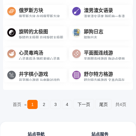
俄罗斯方块
渣男渣女语录
俄罗斯方块 在线俄罗斯方块小游戏
渣男渣女语录 随机抽一条渣男渣女语录
旋转的太极图
舔狗日志
旋转的太极图 在线旋转太极图
舔狗日志
心灵毒鸡汤
平面图连线游
心灵毒鸡汤 随机来碗心灵毒鸡汤吧
平面图连线游戏 拖动点使用所有的线条不相交。
井字棋小游戏
舒尔特方格游
井字棋小游戏 与电脑对战的井字棋小游戏
舒尔特方格游戏 文本内容在线SHA加密处理工具
首页
«
1
2
3
4
下一页
尾页
共4页
站点导航
站点服务