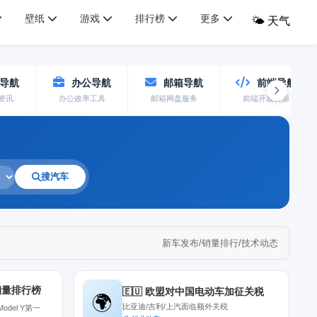
壁纸
游戏
排行榜
更多
🌤️ 天气
导航
办公导航
邮箱导航
前端导航
资讯
办公效率工具
邮箱网盘服务
前端开发资源
搜汽车
新车发布/销量排行/技术动态
车销量排行榜
🇪🇺 欧盟对中国电动车加征关税
🌍
比亚迪/吉利/上汽面临额外关税
del Y第一