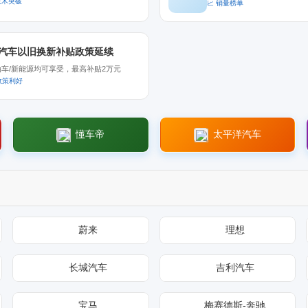
 技术突破
📈 销量榜单
 汽车以旧换新补贴政策延续
油车/新能源均可享受，最高补贴2万元
 政策利好
懂车帝
太平洋汽车
蔚来
理想
长城汽车
吉利汽车
宝马
梅赛德斯-奔驰