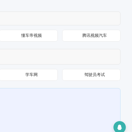
懂车帝视频
腾讯视频汽车
学车网
驾驶员考试