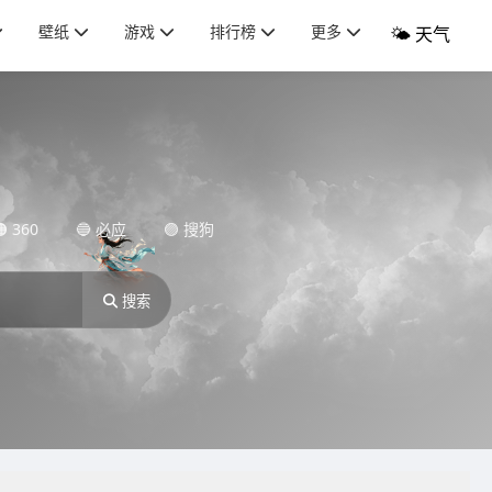
壁纸
游戏
排行榜
更多
🌤️ 天气
 360
🔵 必应
🟣 搜狗
搜索