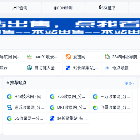
🔒
📍
🌐
IP查询
CDN检测
SSL证书
88导航网-网站收录
hao91收录网-自
爱链网
2345网址导航
欢云
自助链大全
站长聚集站_技术导航
奇点导航
⭐ 推荐站点
更多 ›
H43技术网 - 网
755收录网_分类目
三万收录网_分类目录
速成收录网_分类目录
DRT收录网_分类目
飞哥收录网_分类目录
5G收录网—分类目录
站长聚集站_技术导航