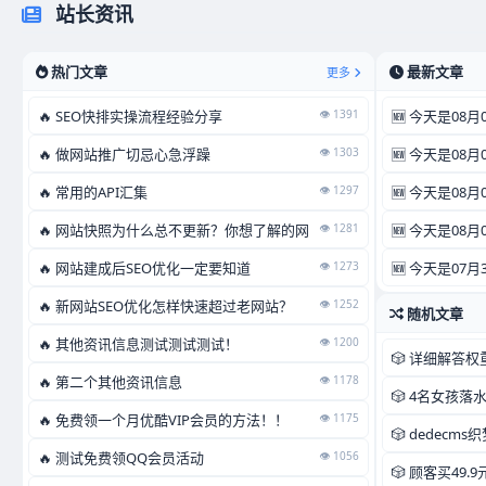
站长资讯
热门文章
最新文章
更多
🔥 SEO快排实操流程经验分享
👁️ 1391
🆕 今天是08
🔥 做网站推广切忌心急浮躁
👁️ 1303
🆕 今天是08
🔥 常用的API汇集
👁️ 1297
🆕 今天是08
🔥 网站快照为什么总不更新？你想了解的网
👁️ 1281
🆕 今天是08
🔥 网站建成后SEO优化一定要知道
👁️ 1273
🆕 今天是07
🔥 新网站SEO优化怎样快速超过老网站？
👁️ 1252
随机文章
🔥 其他资讯信息测试测试测试！
👁️ 1200
🎲 详细解答权
🔥 第二个其他资讯信息
👁️ 1178
🎲 4名女孩落
🔥 免费领一个月优酷VIP会员的方法！！
👁️ 1175
🎲 dedecms
🔥 测试免费领QQ会员活动
👁️ 1056
🎲 顾客买49