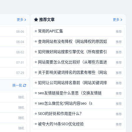
推荐文章
更多
更多
⭐ 常用的API汇集
08-06
推荐
⭐ 查询网站有没有降权（网站降权的原因如
08-04
推荐
⭐ 如何做好网站搜索引擎优化（所有搜索引
08-02
推荐
⭐ 网站需要怎么优化比较好（从哪些方面进
07-31
推荐
⭐ 关于影响关键词排名的因素有哪些（网站
07-29
推荐
⭐ 如何让公司网站排名靠前（网站关键词排
推荐
换一批
⭐ seo友情链接是什么意思（交换友情链
推荐
随机
⭐ seo怎么做优化?网站内容seo（s
推荐
随机
⭐ SEO的好处和作用是什么？
推荐
随机
⭐ 被夸大的16条SEO优化经验
推荐
随机