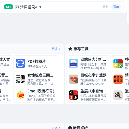
🆕 渣男语录API
GET
最新
调用
推荐工具
更多
万维天文
网站日志分析工具
整
PDF转图片
维天文望远
网站日志分析工具支
整
PDF转图片工具
持 txt/csv/log 等多
断
格式日志解
一
多彩多边形背景生成工
女性标准三围在线自测
目标心率计算器
填
通
y是一款能够
这是一款在线标准三
专业级目标心率计算
专
角形网
围自测工具，用户只
器｜基于ACSM/AHA
工
需输入身高值（厘米
权威指南，采用4种
寸
表
Emoji表情符号(
生辰八字查询
道
cm）
剂
以前用
Emoji在不同的系统或
生辰八字计算器是根
《
；从汉
软件上的样式可能不
据中国传统算命学
代
用皇帝
尽相同，请以当前显
——四柱命理学制作
期
的一种工
家
最新壁纸
更多