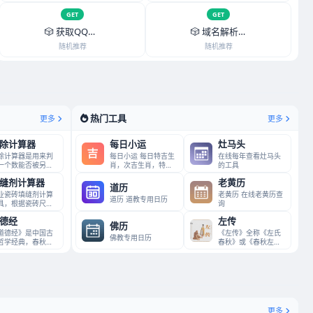
立即调用
GET
立即调用
GET
🎲 获取QQ头像昵称AP
🎲 域名解析查询API
随机推荐
随机推荐
立即调用
立即调用
热门工具
更多
更多
除计算器
每日小运
灶马头
除计算器是用来判
每日小运 每日特吉生
在线每年查看灶马头
一个数能否被另外
肖，次吉生肖，特衰
的工具
个数整除的工具。
生肖以及吉利数字
缝剂计算器
老黄历
过输
道历
业瓷砖填缝剂计算
老黄历 在线老黄历查
道历 道教专用日历
具，根据瓷砖尺
询
、缝隙参数和填缝
德经
左传
价格，
佛历
道德经》是中国古
《左传》全称《左氏
佛教专用日历
哲学经典，春秋时
春秋》或《春秋左氏
老子李耳所著，道
传》，是中华古籍中
思想
辉炳千
更多