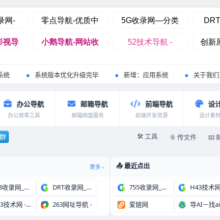
系统版本优化升级完毕
新增：应用系统
关于我们页面新
办公导航
邮箱导航
前端导航
设计导
办公效率工具
邮箱网盘服务
前端开发资源
设计素材灵
🛠️ 工具
📎 传文件
📧
📤 最近点出
更多 ›
188收录网_网站收
DRT收录网_分类目
755收录网_分类目
H43技术网 - 网
263网址导航 -
爱链网