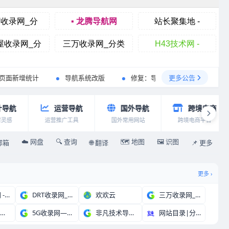
更多公告
增统计
导航系统改版
修复：导航栏下拉链接错误
【公
航
运营导航
国外导航
跨境电商
感
运营推广工具
国外常用网站
跨境电商平台
☁️ 网盘
🔍 查询
🗺️ 地图
🖼️ 识图
 邮箱
🌐 翻译
📌 更多
更多 ›
H43技术网 - 网
DRT收录网_分类目
欢欢云
三万收录网_分类目录
导AI－找ai上导A
5G收录网—分类目录
非凡技术导航 - 学
网站目录|分类目录|