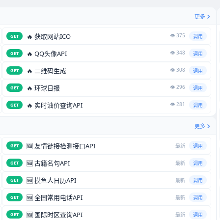
更多
🔥 获取网站ICO
👁️ 375
GET
调用
🔥 QQ头像API
👁️ 348
GET
调用
🔥 二维码生成
👁️ 308
GET
调用
🔥 环球日报
👁️ 296
GET
调用
🔥 实时油价查询API
👁️ 281
GET
调用
更多
🆕 友情链接检测接口API
GET
最新
调用
🆕 古籍名句API
GET
最新
调用
🆕 摸鱼人日历API
GET
最新
调用
🆕 全国常用电话API
GET
最新
调用
🆕 国际时区查询API
GET
最新
调用