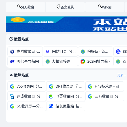
🔍
📋
🔍
Whois
SEO综合
备案查询
🕒 最新站点
虎喵收录网 - 纯净
网站目录|分类目录|
啥好玩 - 免费网创
零七号导航网
友情链接网
263网址导航 -
欢
🔥 最热站点
更多 ›
755收录网_分类目
DRT收录网_分类目
H43技术网 - 网
速成收录网_分类目录
飞哥收录网_分类目录
三万收录网_分类目录
5G收录网—分类目录
站长聚集站_技术导航