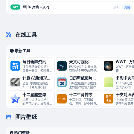
🆕 英语格言API
GET
最新
调用
在线工具
最新工具
每日新鲜资讯
天文可视化
WWT - 
【每日新鲜短资讯】
ESASky提供对天文观
WWT - 万
每天一分钟，知晓天
察到整个天空的可视
镜
下事！
化访问和天文数据搜
计算方通(矩形管)或
日历壁纸图片合成器
功能: 根据给定截面
日历壁纸图片合成器,
Trianglif
积，计算方通(矩形管)
上传图片或输入图片
生成多彩的三
或圆管的理论长度\
URL，生成包含日历的
格背景的ja
十二星座查询
十二生肖排序
干支对照
星座，是指占星学中
十二生肖，又叫属
中国在汉武帝
必不可少的组成部分
相、年兽，是中国与
天干地支纪年
之一，亦指天上一群
十二地支相配以人出
武帝到清末，
群的恒
生年份的
年号加
图片壁纸
热门壁纸