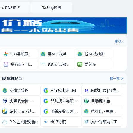
📡
📶
DNS查询
Ping检测
更多 ›
199导航网-网站收
导AI－找ai上导A
找AI-找ai就上找
猎取网 - 用电脑上
9.9元_云服务器,
爱纯净
🎲 随机站点
换一批 ⟳
友情链接网
H43技术网 - 网
网站目录|分类目录|
虎喵收录网 - 纯净
非凡技术导航 - 学
自助链大全
站长工具 - 站长之
创新屋收录网_分类目
啥好玩 - 免费网创
9.9元_云服务器,
奇点导航
元圣导航网 - IT