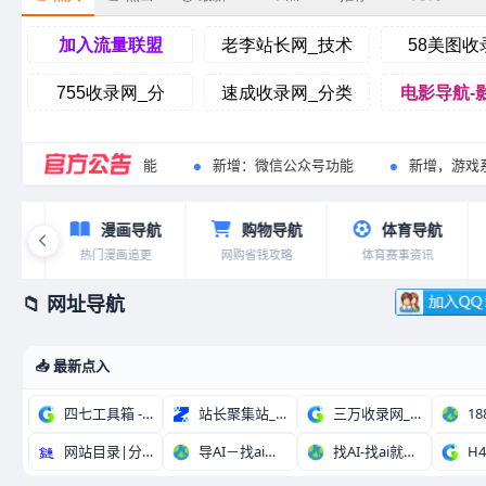
新增：小程序功能
新增：微信公众号功能
新增，游戏系统
漫画导航
购物导航
体育导航
热门漫画追更
网购省钱攻略
体育赛事资讯
📁 网址导航
📥 最新点入
四七工具箱 - 网址
站长聚集站_技术导航
三万收录网_分类目录
网站目录|分类目录|
导AI－找ai上导A
找AI-找ai就上找