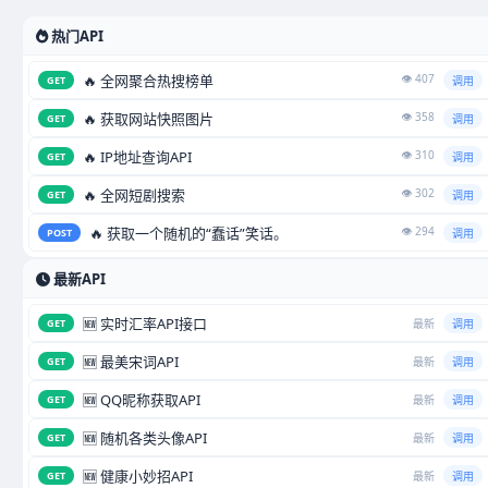
热门API
🔥 全网聚合热搜榜单
👁️ 407
GET
调用
🔥 获取网站快照图片
👁️ 358
GET
调用
🔥 IP地址查询API
👁️ 310
GET
调用
🔥 全网短剧搜索
👁️ 302
GET
调用
🔥 获取一个随机的“蠢话”笑话。
👁️ 294
POST
调用
最新API
🆕 实时汇率API接口
GET
最新
调用
🆕 最美宋词API
GET
最新
调用
🆕 QQ昵称获取API
GET
最新
调用
🆕 随机各类头像API
GET
最新
调用
🆕 健康小妙招API
GET
最新
调用