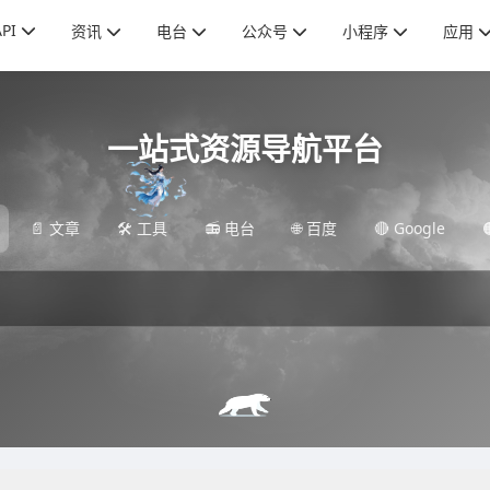
API
资讯
电台
公众号
小程序
应用
一站式资源导航平台
📄 文章
🛠️ 工具
📻 电台
🌐 百度
🔴 Google
