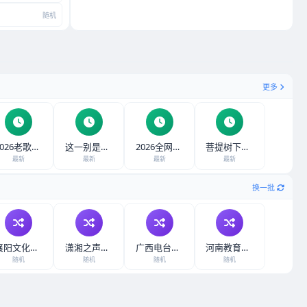
随机
更多
2026老歌带D
这一别是永远+不
2026全网红三
菩提树下我为你流
最新
最新
最新
最新
立即收听
立即收听
立即收听
立即收听
换一批
襄阳文化教育广播
潇湘之声News
广西电台新闻91
河南教育广播在线
随机
随机
随机
随机
立即收听
立即收听
立即收听
立即收听