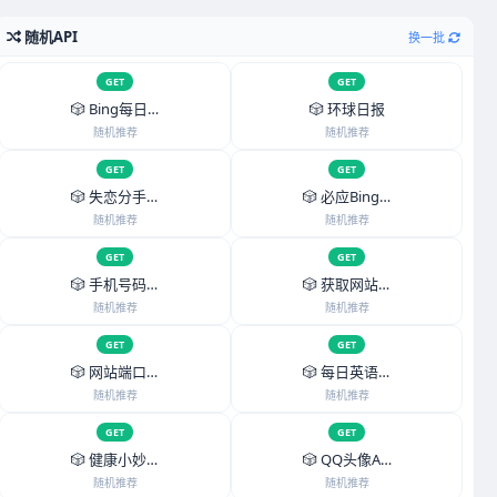
随机API
换一批
GET
GET
🎲 Bing每日一图AP
🎲 环球日报
随机推荐
随机推荐
立即调用
GET
立即调用
GET
🎲 失恋分手句子API
🎲 必应Bing每日图片
随机推荐
随机推荐
立即调用
GET
立即调用
GET
🎲 手机号码归属地查询A
🎲 获取网站ICO
随机推荐
随机推荐
立即调用
GET
立即调用
GET
🎲 网站端口扫描查询
🎲 每日英语API
随机推荐
随机推荐
立即调用
GET
立即调用
GET
🎲 健康小妙招API
🎲 QQ头像API
随机推荐
随机推荐