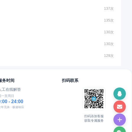
137次
135次
130次
130次
129次
服务时间
扫码联系
人工在线解答
周一至周日
9:00 - 24:00
全年无休 · 极速响应
扫码添加客服
获取专属服务