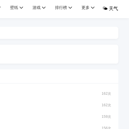
壁纸
游戏
排行榜
更多
🌤️ 天气
162次
162次
159次
156次