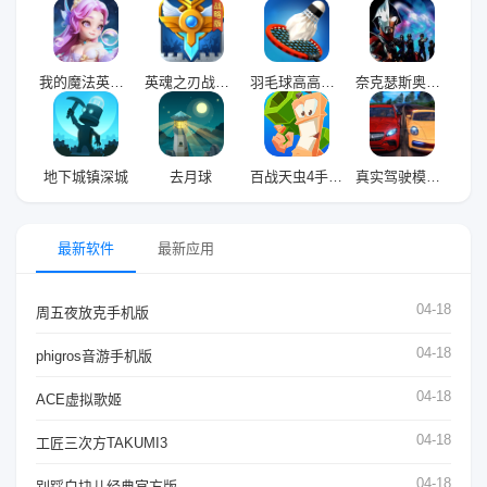
我的魔法英雄伙伴游戏
英魂之刃战略版九游版
羽毛球高高手九游版
奈克瑟斯奥特曼默示录
地下城镇深城
去月球
百战天虫4手机版
真实驾驶模拟最新版
最新软件
最新应用
04-18
周五夜放克手机版
04-18
phigros音游手机版
04-18
ACE虚拟歌姬
04-18
工匠三次方TAKUMI3
04-18
别踩白块儿经典官方版