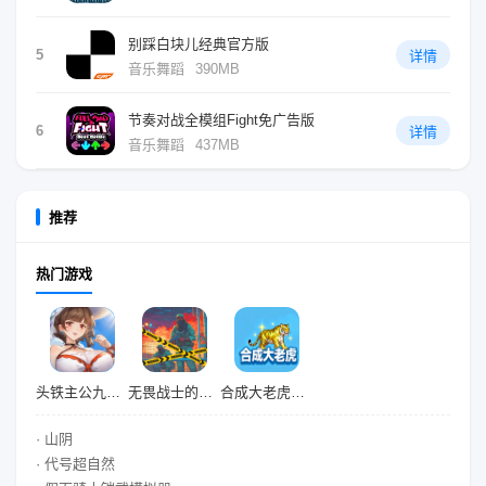
别踩白块儿经典官方版
5
详情
音乐舞蹈
390MB
节奏对战全模组Fight免广告版
6
详情
音乐舞蹈
437MB
推荐
热门游戏
头铁主公九游版
无畏战士的纷争
合成大老虎九游版
· 山阴
· 代号超自然