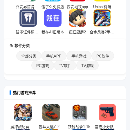
兴安界首骨伤医院医护端APP
饿了么免费版
西安地铁app
Unipal有陪
智能证件照拍摄App
我在AI旧版本
疯狂厨房2
合金风暴2手机版
📂 软件分类
全部分类
手机APP
手机游戏
PC软件
PC游戏
TV软件
TV游戏
热门游戏推荐
魔狩战纪官方正版
鲁莽大逃亡2手游(Getaway 2)
铁锈战争1.15
雷霆小分队九游版