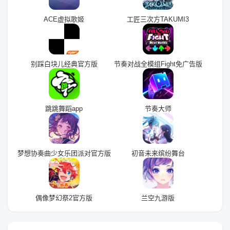
ACE虚拟歌姬
工匠三次方TAKUMI3
别踩白块儿经典官方版
节奏对战全模组Fight免广告版
跳跳舞蹈app
节奏大师
梦想协奏曲少女乐团派对官方版
初音未来缤纷舞台
偶像梦幻祭2官方版
兰空九游版