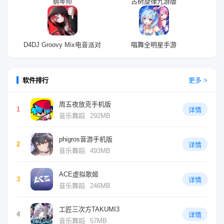
钢琴师
古树旋律九游版
D4DJ Groovy Mix电音派对
唱舞全明星手游
软件排行
更多 >
周五夜放克手机版
1
详情
音乐舞蹈
292MB
phigros音游手机版
2
详情
音乐舞蹈
493MB
ACE虚拟歌姬
3
详情
音乐舞蹈
246MB
工匠三次方TAKUMI3
4
详情
音乐舞蹈
57MB