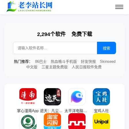
2,294个软件
免费下载
搜索
热门推荐：
86巴士
热血格斗手机版
好友快报
Skinseed
中文版
三星主题免费版
人民日报软件免费
掌心潼南App
遮天：凡尘一叶九游版
太平洋电脑网app
宝鸡人社