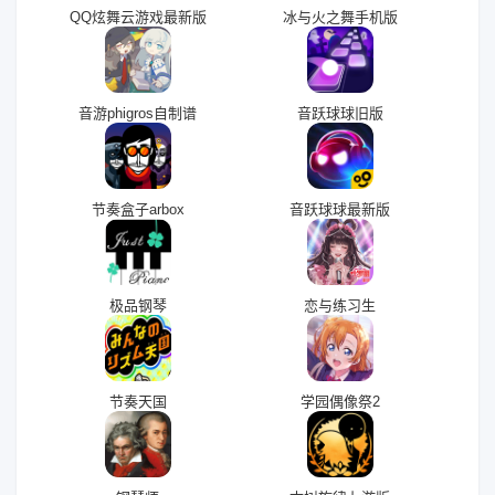
QQ炫舞云游戏最新版
冰与火之舞手机版
音游phigros自制谱
音跃球球旧版
节奏盒子arbox
音跃球球最新版
极品钢琴
恋与练习生
节奏天国
学园偶像祭2