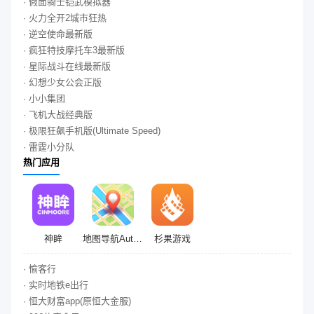
· 假面骑士铠武模拟器
· 火力全开2城市狂热
· 逆空使命最新版
· 疯狂特技摩托车3最新版
· 星际战斗在线最新版
· 幻想少女公会正版
· 小小集团
· 飞机大战经典版
· 极限狂飙手机版(Ultimate Speed)
· 雷霆小分队
热门应用
神眸
地图导航Auto驾驶伴侣
杉果游戏
· 愉客行
· 实时地铁e出行
· 恒大财富app(原恒大金服)