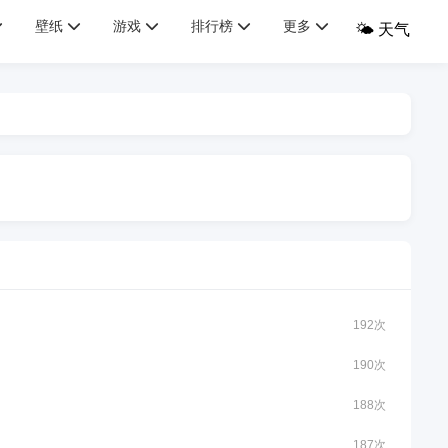
壁纸
游戏
排行榜
更多
🌤️ 天气
192次
190次
188次
187次