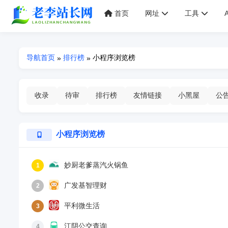
首页
网址
工具
导航首页
排行榜
小程序浏览榜
»
»
收录
待审
排行榜
友情链接
小黑屋
公
小程序浏览榜
妙厨老爹蒸汽火锅鱼
1
广发基智理财
2
平利微生活
3
江阴公交查询
4