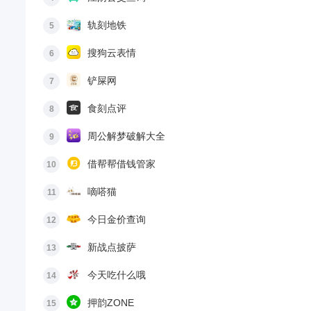
轨刻地铁
5
搜狗云表情
6
铲屎网
7
食刻点评
8
周公解梦破解大全
9
借帮帮借钱管家
10
嘀嗒猫
11
今日金价查询
12
新战点披萨
13
今天吃什么哦
14
押韵ZONE
15