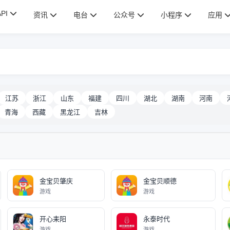
API
资讯
电台
公众号
小程序
应用
江苏
浙江
山东
福建
四川
湖北
湖南
河南
青海
西藏
黑龙江
吉林
金宝贝肇庆
金宝贝顺德
游戏
游戏
开心耒阳
永泰时代
游戏
游戏