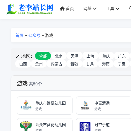
首页
网址
工具
»
»
首页
公众号
游戏
📍 地区：
全部
北京
天津
上海
重庆
广东
山西
贵州
内蒙古
新疆
甘肃
海南
宁夏
游戏
共59个
重庆市景德幼儿园
电竞清远
游戏
游戏
汕头市葵花幼儿园
时空乐道
游戏
游戏