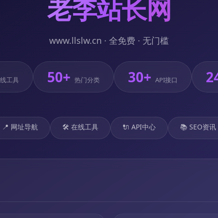
老李站长网
www.llslw.cn · 全免费 · 无门槛
50+
30+
2
线工具
热门分类
API接口
📍 网址导航
🛠️ 在线工具
🔌 API中心
📚 SEO资讯