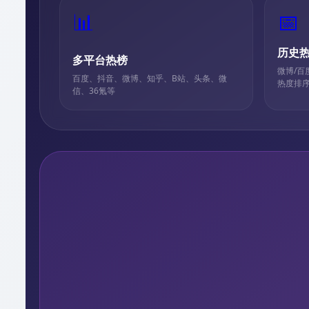
📊
📅
历史
多平台热榜
微博/
百度、抖音、微博、知乎、B站、头条、微
热度排
信、36氪等