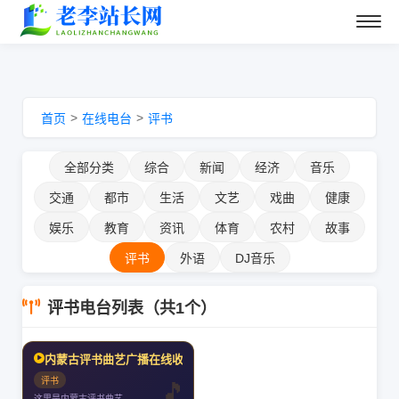
>
>
首页
在线电台
评书
全部分类
综合
新闻
经济
音乐
交通
都市
生活
文艺
戏曲
健康
娱乐
教育
资讯
体育
农村
故事
评书
外语
DJ音乐
评书电台列表（共1个）
内蒙古评书曲艺广播在线收听
评书
这里是内蒙古评书曲艺