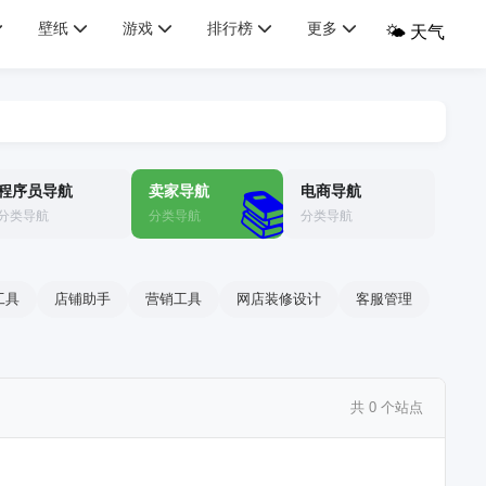
壁纸
游戏
排行榜
更多
🌤️ 天气
程序员导航
卖家导航
电商导航
📚
分类导航
分类导航
分类导航
工具
店铺助手
营销工具
网店装修设计
客服管理
共 0 个站点