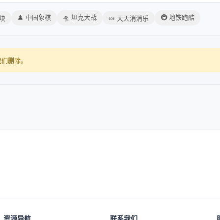
♟️ 中国象棋
🛸 坦克大战
🚇 地铁跑酷
方块
🍬 天天消消乐
我们删除。
资源导航
联系我们