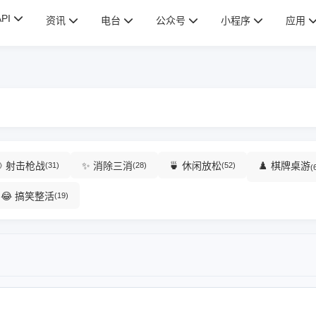
API
资讯
电台
公众号
小程序
应用
🎯 射击枪战
✨ 消除三消
🍵 休闲放松
♟️ 棋牌桌游
(31)
(28)
(52)
(
😂 搞笑整活
(19)