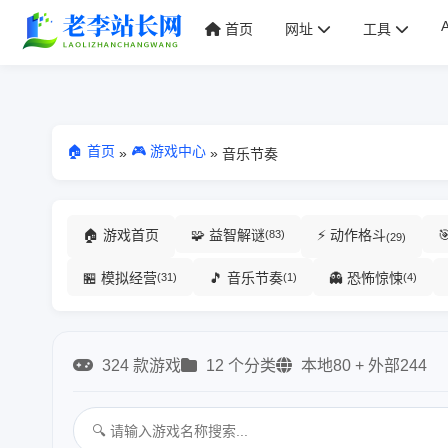
首页
网址
工具
🏠 首页
🎮 游戏中心
»
»
音乐节奏
🏠 游戏首页
🧩 益智解谜
⚡ 动作格斗
(83)
(29)
🏪 模拟经营
🎵 音乐节奏
👻 恐怖惊悚
(31)
(1)
(4)
324 款游戏
12 个分类
本地80 + 外部244