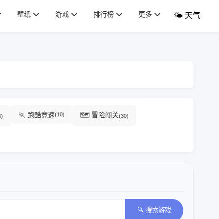
壁纸
游戏
排行榜
更多
🌤️ 天气
🏃 跑酷竞速
🗺️ 冒险闯关
(10)
6)
(30)
🔍 搜索游戏