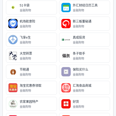
51卡袋
外汇财经日历工具
金融购物
金融购物
机场航意险
新三板董秘通
金融购物
金融购物
飞享e生
真成投资
金融购物
金融购物
大觉转票
条子助手
金融购物
金融购物
节税通
保险买什么
金融购物
金融购物
淘宝优惠券领取
汇淘食品商城
金融购物
金融购物
农家果园特产
好货
金融购物
金融购物