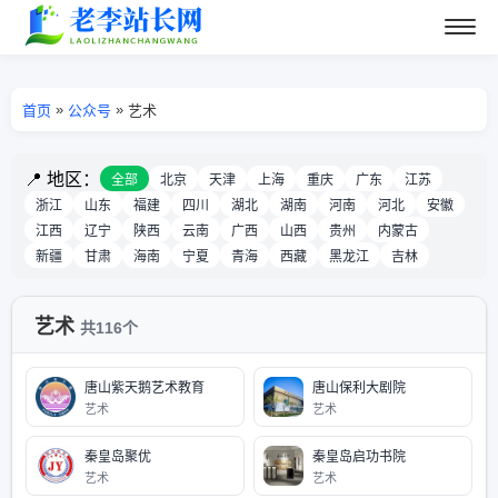
»
»
首页
公众号
艺术
📍 地区：
全部
北京
天津
上海
重庆
广东
江苏
浙江
山东
福建
四川
湖北
湖南
河南
河北
安徽
江西
辽宁
陕西
云南
广西
山西
贵州
内蒙古
新疆
甘肃
海南
宁夏
青海
西藏
黑龙江
吉林
艺术
共116个
唐山紫天鹅艺术教育
唐山保利大剧院
艺术
艺术
秦皇岛聚优
秦皇岛启功书院
艺术
艺术