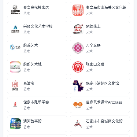
秦皇岛楷模家居
秦皇岛市山海关区文化馆
艺术
艺术
兴隆文化艺术学校
承德热土
艺术
艺术
蔚莱艺术
万全文联
艺术
艺术
蔚蔚艺术城
张家口文联
艺术
艺术
易沽宝
保定市清苑区文化馆
艺术
艺术
保定市雕塑学会
巨鹿艺术课堂ArtClass
艺术
艺术
清河故事馆
石家庄市栾城区文化馆
艺术
艺术