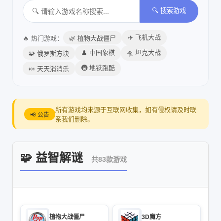
🔍 搜索游戏
✈️ 飞机大战
🔥 热门游戏：
🌿 植物大战僵尸
♟️ 中国象棋
🛸 坦克大战
🧩 俄罗斯方块
🚇 地铁跑酷
🍬 天天消消乐
所有游戏均来源于互联网收集，如有侵权请及时联
📢 公告
系我们删除。
🧩 益智解谜
共83款游戏
植物大战僵尸
3D魔方