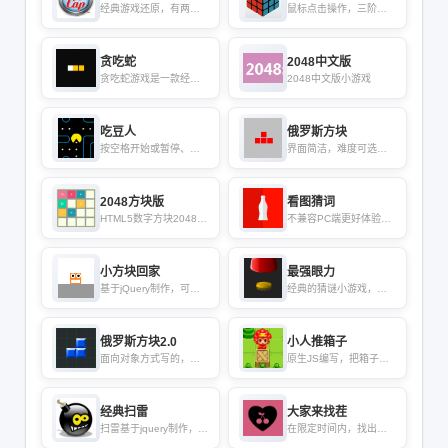
经典游戏还原，有两种
鼠标点击操作，三阶魔
模式选择
方形状通常是正方体
贪吃蛇
2048中文版
贪吃蛇游戏是一款经典
2048中文版小游戏
的益智游戏
吃豆人
俄罗斯方块
按空格开始或暂停、继
界面简洁，难度可选：
续，键盘方向键进行游
简单、一般、困难
戏
2048方块版
看图猜词
HTML5数字方块2048小
不兼容PC端更好体验请
游戏
使用手机
小方块回家
最强眼力
基于jQuery制作，可以
经典的猜谜小游戏，猜
选关，共30关
猜金币在哪个杯子里
俄罗斯方块2.0
小人推箱子
面向对象方式写的，彩
原生JS编写，把箱子全
色俄罗斯方块游戏
部推到小球的位置
经典扫雷
大家来找茬
扫雷基于jquery制作，计
在限定时间内，找出两
时
幅图的不同之处