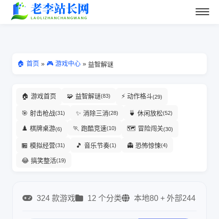
🏠 首页
🎮 游戏中心
»
»
益智解谜
🏠 游戏首页
🧩 益智解谜
⚡ 动作格斗
(83)
(29)
🎯 射击枪战
✨ 消除三消
🍵 休闲放松
(31)
(28)
(52)
♟️ 棋牌桌游
🏃 跑酷竞速
🗺️ 冒险闯关
(10)
(6)
(30)
🏪 模拟经营
🎵 音乐节奏
👻 恐怖惊悚
(31)
(1)
(4)
😂 搞笑整活
(19)
324 款游戏
12 个分类
本地80 + 外部244