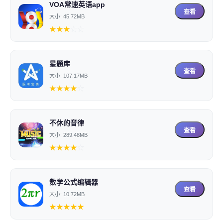
VOA常速英语app
查看
大小: 45.72MB
★
★
★
☆
☆
星题库
查看
大小: 107.17MB
★
★
★
★
☆
不休的音律
查看
大小: 289.48MB
★
★
★
★
☆
数学公式编辑器
查看
大小: 10.72MB
★
★
★
★
★