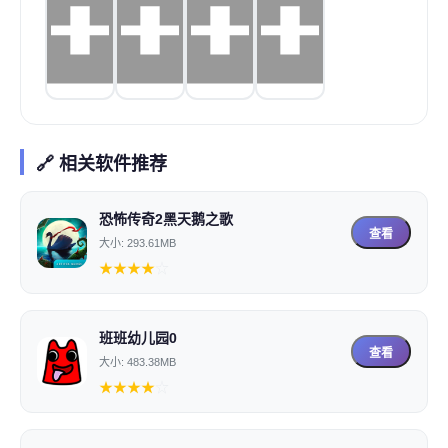
🔗 相关软件推荐
恐怖传奇2黑天鹅之歌
查看
大小: 293.61MB
★
★
★
★
☆
班班幼儿园0
查看
大小: 483.38MB
★
★
★
★
☆