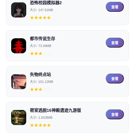
恐怖校园模拟器2
查看
大小: 147.61MB
★
★
★
★
★
都市传说生存
查看
大小: 73.49MB
★
★
★
☆
☆
失物终点站
查看
大小: 101.12MB
★
★
★
☆
☆
密室逃脱16神殿遗迹九游版
查看
大小: 1.0GBMB
★
★
★
★
★