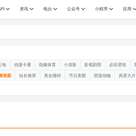
API
资讯
电台
公众号
小程序
应用
天地
动漫卡通
劲爆体育
小清新
影视剧照
必应壁纸
情美图
站长推荐
美女模特
节日美图
萌宠动物
风景大片