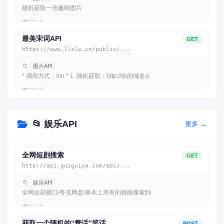
随机获取一张趣味图片
👁️
225 次
最美宋词API
GET
https://www.llslw.cn/public/...
📁
图片API
* 调用方式：\r\n * 1. 随机获取：http://你的域名/s
👁️
218 次
📂 娱乐API
更多 →
全网短剧搜索
GET
http://api.guiguiya.com/api/...
📁
娱乐API
全网短剧接口/夸克网盘/基本上所有的都能搜索到
👁️
302 次
获取一个随机的“蠢话”笑话。
POST