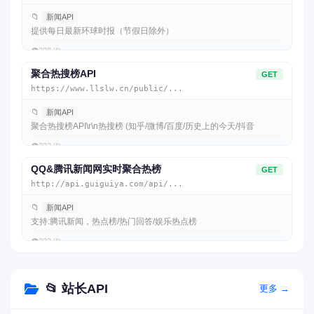
📁
新闻API
提供每日最新环球时报（节假日除外）
👁️
298 次
聚合热搜榜API
GET
https://www.llslw.cn/public/...
📁
新闻API
聚合热搜榜API\r\n热搜榜 (知乎/微博/百度/历史上的今天/抖音
👁️
232 次
QQ&腾讯新闻网实时聚合热榜
GET
http://api.guiguiya.com/api/...
📁
新闻API
支持:腾讯新闻，热点榜/热门回答/娱乐热点榜
👁️
222 次
📂 站长API
更多 →