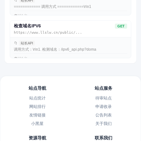
📁
站长API
============ 调用方式 ============\r\n1
👁️
184 次
检查域名IPV6
GET
https://www.llslw.cn/public/...
📁
站长API
调用方式：\r\n1. 检测域名：/ipv6_api.php?doma
👁️
184 次
站点导航
站点服务
站点统计
待审站点
网站排行
申请收录
友情链接
公告列表
小黑屋
关于我们
资源导航
联系我们