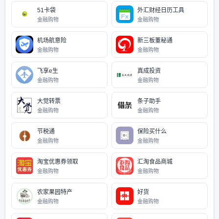
51卡袋
外汇财经日历工具
金融购物
金融购物
机场航意险
新三板董秘通
金融购物
金融购物
飞享e生
真成投资
金融购物
金融购物
大觉转票
条子助手
金融购物
金融购物
节税通
保险买什么
金融购物
金融购物
淘宝优惠券领取
汇淘食品商城
金融购物
金融购物
农家果园特产
好货
金融购物
金融购物