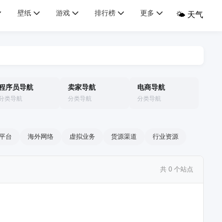
壁纸
游戏
排行榜
更多
🌤️ 天气
程序员导航
卖家导航
电商导航
分类导航
分类导航
分类导航
s平台
海外网络
虚拟业务
货源渠道
行业资源
共 0 个站点