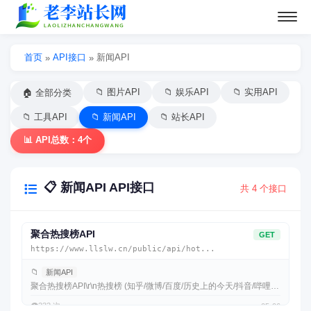
首页
API接口
新闻API
»
»
📁 图片API
📁 娱乐API
📁 实用API
🏠 全部分类
📁 工具API
📁 新闻API
📁 站长API
📊 API总数：4个
📋 新闻API API接口
共 4 个接口
聚合热搜榜API
GET
https://www.llslw.cn/public/api/hot...
📁
新闻API
聚合热搜榜API\r\n热搜榜 (知乎/微博/百度/历史上的今天/抖音/哔哩哔
哩
👁️
232 次
05-06