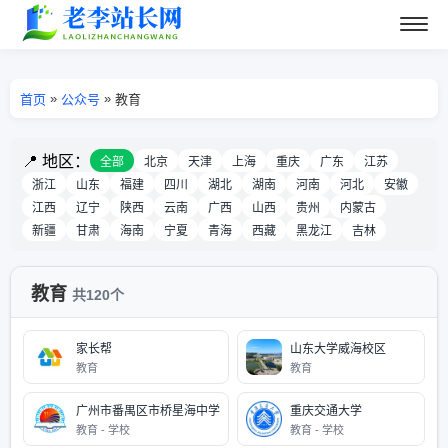
»
»
首页
公众号
教育
📍 地区：
全部
北京
天津
上海
重庆
广东
江苏
浙江
山东
福建
四川
湖北
湖南
河南
河北
安徽
江西
辽宁
陕西
云南
广西
山西
贵州
内蒙古
新疆
甘肃
海南
宁夏
青海
西藏
黑龙江
吉林
教育
共120个
家长帮
山东大学威海校区
教育
教育
广州市番禺区市桥星海中学
重庆交通大学
教育 - 学校
教育 - 学校