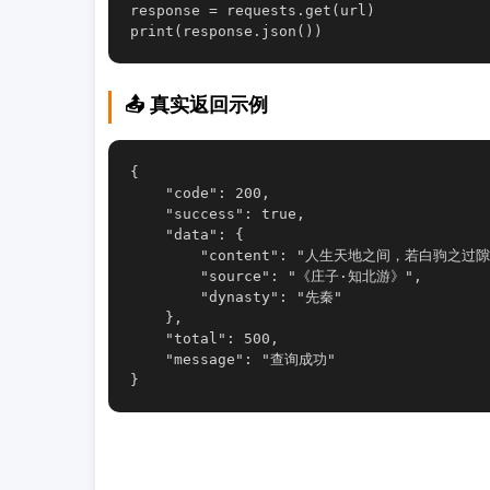
response = requests.get(url)

📤 真实返回示例
{

    "code": 200,

    "success": true,

    "data": {

        "content": "人生天地之间，若白驹之过
        "source": "《庄子·知北游》",

        "dynasty": "先秦"

    },

    "total": 500,

    "message": "查询成功"

}