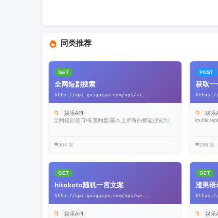
同类推荐
GET
POST
全网短剧搜索
获取一
http://api.guiguiya.com/api/vi...
https:/
📁
📁
娱乐API
娱乐A
全网短剧接口/夸克网盘/基本上所有的都能搜索到
/public/ap
👁️
👁️
304 次
298 次
GET
GET
hitokoto随机一言文案
渣男语录
http://api.guiguiya.com/api/we...
https:/
📁
📁
娱乐API
娱乐A