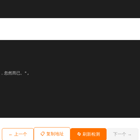
隙，忽然而已。",

📋 复制地址
← 上一个
🔄 刷新检测
下一个 →