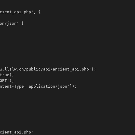
cient_api.php', {

on/json' }

w.llslw.cn/public/api/ancient_api.php');

rue);

ET');

ntent-Type: application/json']);

cient_api.php'
