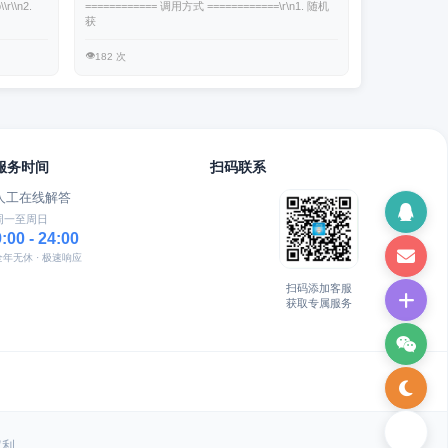
r\\n2.
============ 调用方式 ============\r\n1. 随机
获
👁️
182 次
服务时间
扫码联系
人工在线解答
周一至周日
9:00 - 24:00
全年无休 · 极速响应
扫码添加客服
获取专属服务
权利