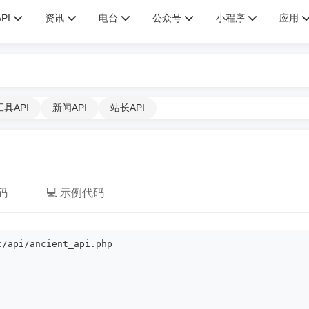
API
资讯
电台
公众号
小程序
应用
工具API
新闻API
站长API
码
💻 示例代码
c/api/ancient_api.php