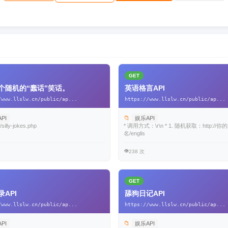
GET
个随机的“蠢话”笑话。
英语格言API
/www.llslw.cn/public/ap...
https://www.llslw.cn/public/ap...
📁
PI
娱乐API
i/silly-jokes.php
* 调用方式：\r\n * 1. 随机获取：http://你
名/englis
👁️
238 次
GET
API
舔狗日记API
/www.llslw.cn/public/ap...
https://www.llslw.cn/public/ap...
📁
PI
娱乐API