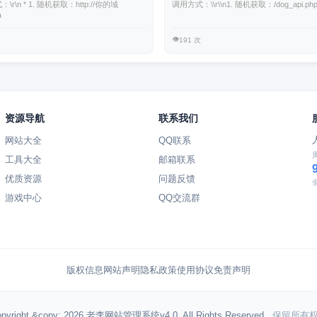
\r\n * 1. 随机获取：http://你的域
调用方式：\\r\\n1. 随机获取：/dog_api.php\\
a
👁️
191 次
资源导航
联系我们
网站大全
QQ联系
工具大全
邮箱联系
优质资源
问题反馈
游戏中心
QQ交流群
版权信息
网站声明
隐私政策
使用协议
免责声明
pyright &copy; 2026 老李网站管理系统v4.0. All Rights Reserved.
. 保留所有