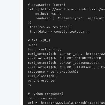
# JavaScript (Fetch)

fetch('https://www.llslw.cn/public/api/an
    method: 'GET',

    headers: { 'Content-Type': 'applicati
})

.then(res => res.json())

.then(data => console.log(data));

# PHP (cURL)

<?php

$ch = curl_init();

curl_setopt($ch, CURLOPT_URL, 'https://ww
curl_setopt($ch, CURLOPT_RETURNTRANSFER, t
curl_setopt($ch, CURLOPT_CUSTOMREQUEST, 'G
curl_setopt($ch, CURLOPT_HTTPHEADER, ['Co
$response = curl_exec($ch);

curl_close($ch);

echo $response;

?>

# Python (requests)

import requests

url = 'https://www.llslw.cn/public/api/an