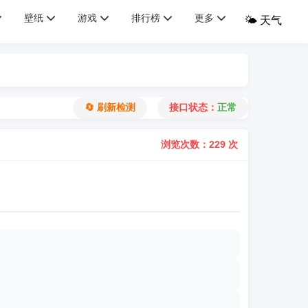
壁纸
游戏
排行榜
更多
🌤️ 天气
🔄 刷新检测
接口状态：
正常
浏览次数：229 次