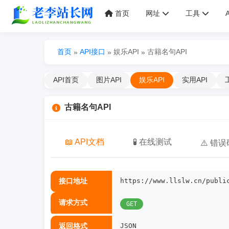
首页
网址
工具
首页
API接口
娱乐API
古籍名句API
»
»
»
API首页
图片API
娱乐API
实用API
古籍名句API
📖 API文档
🧪 在线测试
⚠️ 错误
接口地址
https://www.llslw.cn/publi
请求方式
GET
返回格式
JSON