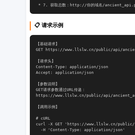
 * 7. 获取总数：http://你的域名/ancient_api.ph
📋 请求示例
【基础请求】

GET https://www.llslw.cn/public/api/ancie
【请求头】

Content-Type: application/json

Accept: application/json

【参数说明】

GET请求参数通过URL传递：

https://www.llslw.cn/public/api/ancie
【调用示例】

# cURL

curl -X GET 'https://www.llslw.cn/public/
  -H 'Content-Type: application/json'
