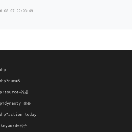
08-07 22:03:49
php
hp?num=5
p?source=论语
p?dynasty=先秦
p?action=today
?keyword=君子