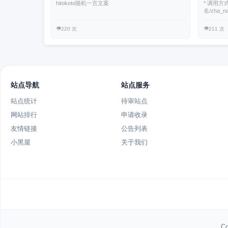
hitokoto随机一言文案
* 调用方式：
名/zha_n
👁️
👁️
220 次
211 次
站点导航
站点服务
站点统计
待审站点
网站排行
申请收录
友情链接
公告列表
小黑屋
关于我们
Co