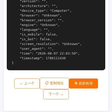
    "version": "",

    "architecture": "",

    "device_type": "Computer",

    "browser": "Unknown",

    "browser_version": "",

    "engine": "Unknown",

    "language": "",

    "is_mobile": false,

    "is_bot": false,

    "screen_resolution": "Unknown",

    "user_agent": "",

    "time": "2026-08-07 22:03:50",

    "timestamp": 1786111430

}
📋 复制地址
← 上一个
🔄 刷新检测
下一个 →