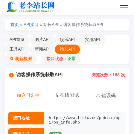
首页
API接口
站长API
访客操作系统获取API
»
»
»
API首页
图片API
娱乐API
实用API
工具API
新闻API
站长API
🔄 刷新检测
接口状态：
正常
访客操作系统获取API
浏览次数：188 次
📖 API文档
🧪 在线测试
⚠️ 错误码
接口地址
https://www.llslw.cn/public/ap
i/os_info.php