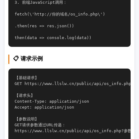
3. 前端JavaScript调用：
fetch(\'http://你的域名/os_info.php\')
.then(res => res.json())
then(data => console.log(data))
📋 请求示例
【基础请求】

GET https://www.llslw.cn/public/api/os_info.php

【请求头】

Content-Type: application/json

Accept: application/json

【参数说明】

GET请求参数通过URL传递：

https://www.llslw.cn/public/api/os_info.php?参