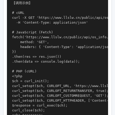
【调用示例】

# cURL

curl -X GET 'https://www.llslw.cn/public/api/os_in
  -H 'Content-Type: application/json'

# JavaScript (Fetch)

fetch('https://www.llslw.cn/public/api/os_info.php'
    method: 'GET',

    headers: { 'Content-Type': 'application/json' }
})

.then(res => res.json())

.then(data => console.log(data));

# PHP (cURL)

<?php

$ch = curl_init();

curl_setopt($ch, CURLOPT_URL, 'https://www.llslw.c
curl_setopt($ch, CURLOPT_RETURNTRANSFER, true);

curl_setopt($ch, CURLOPT_CUSTOMREQUEST, 'GET');

curl_setopt($ch, CURLOPT_HTTPHEADER, ['Content-Typ
$response = curl_exec($ch);

curl_close($ch);
