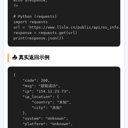
echo $response;

?>

# Python (requests)

import requests

url = 'https://www.llslw.cn/public/api/os_info.php'
response = requests.get(url)

📤 真实返回示例
{

    "code": 200,

    "msg": "获取成功",

    "ip": "154.12.23.73",

    "ip_location": {

        "country": "未知",

        "city": "未知"

    },

    "system": "Unknown",

    "platform": "Unknown",
