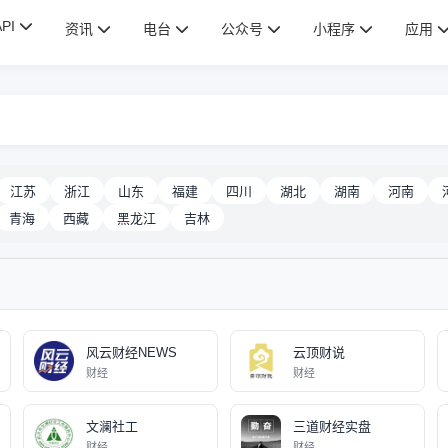
API
资讯
电台
公众号
小程序
应用
江苏
浙江
山东
福建
四川
湖北
湖南
河南
青海
西藏
黑龙江
吉林
风云财经NEWS
云顶财说
财经
财经
文澜社工
三道财经实盘
财经
财经