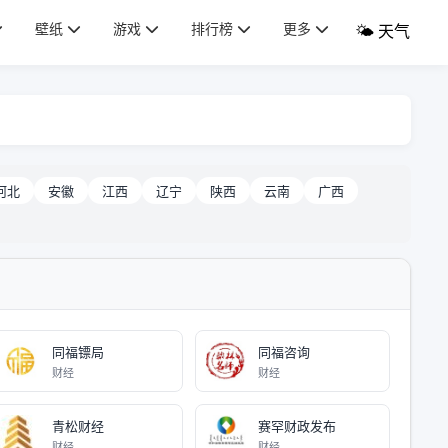
壁纸
游戏
排行榜
更多
🌤️ 天气
河北
安徽
江西
辽宁
陕西
云南
广西
同福镖局
同福咨询
财经
财经
青松财经
赛罕财政发布
财经
财经