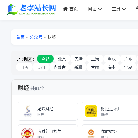
首页
网址
工具
»
»
首页
公众号
财经
📍 地区：
全部
北京
天津
上海
重庆
广东
山西
贵州
内蒙古
新疆
甘肃
海南
宁夏
财经
共61个
龙吟财经
财经连环汇
财经
财经
南财红山招生
优胜财经
财经
财经