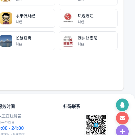
永丰侃财经
凤观湛江
财经
财经
长鲸瞰房
湖州财富帮
财经
财经
服务时间
扫码联系
人工在线解答
周一至周日
9:00 - 24:00
全年无休 · 极速响应