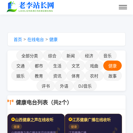
>
>
首页
在线电台
健康
全部分类
综合
新闻
经济
音乐
交通
都市
生活
文艺
戏曲
健康
娱乐
教育
资讯
体育
农村
故事
评书
外语
DJ音乐
健康电台列表（共2个）
山西健康之声在线收听
江苏健康广播在线收听
健康
健康
山西健康之声广播于年月日开播是全国首家医疗卫生专业广播全天播音小时
江苏健康广播