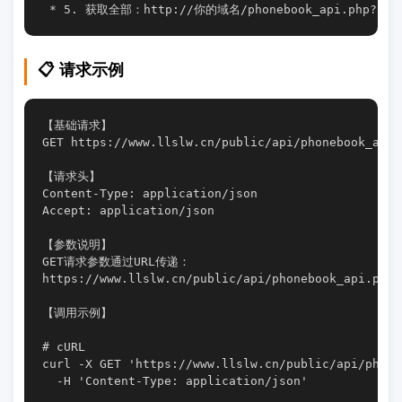
 * 5. 获取全部：http://你的域名/phonebook_api.php?acti
📋 请求示例
【基础请求】

GET https://www.llslw.cn/public/api/phonebook_api
【请求头】

Content-Type: application/json

Accept: application/json

【参数说明】

GET请求参数通过URL传递：

https://www.llslw.cn/public/api/phonebook_api
【调用示例】

# cURL

curl -X GET 'https://www.llslw.cn/public/api/phon
  -H 'Content-Type: application/json'
