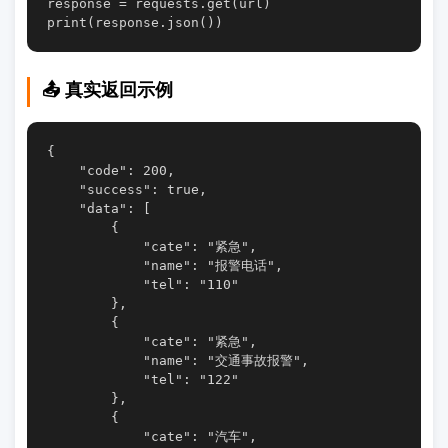
response = requests.get(url)

📤 真实返回示例
{

    "code": 200,

    "success": true,

    "data": [

        {

            "cate": "紧急",

            "name": "报警电话",

            "tel": "110"

        },

        {

            "cate": "紧急",

            "name": "交通事故报警",

            "tel": "122"

        },

        {

            "cate": "汽车",
