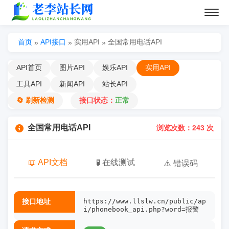
首页
API接口
实用API
全国常用电话API
»
»
»
API首页
图片API
娱乐API
实用API
工具API
新闻API
站长API
🔄 刷新检测
接口状态：
正常
全国常用电话API
浏览次数：243 次
📖 API文档
🧪 在线测试
⚠️ 错误码
接口地址
https://www.llslw.cn/public/ap
i/phonebook_api.php?word=报警