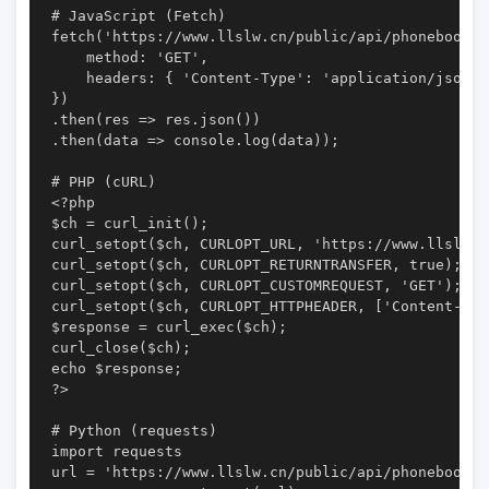
# JavaScript (Fetch)

fetch('https://www.llslw.cn/public/api/phonebook_
    method: 'GET',

    headers: { 'Content-Type': 'application/json' }
})

.then(res => res.json())

.then(data => console.log(data));

# PHP (cURL)

<?php

$ch = curl_init();

curl_setopt($ch, CURLOPT_URL, 'https://www.llslw.
curl_setopt($ch, CURLOPT_RETURNTRANSFER, true);

curl_setopt($ch, CURLOPT_CUSTOMREQUEST, 'GET');

curl_setopt($ch, CURLOPT_HTTPHEADER, ['Content-Typ
$response = curl_exec($ch);

curl_close($ch);

echo $response;

?>

# Python (requests)

import requests

url = 'https://www.llslw.cn/public/api/phonebook_