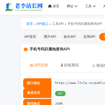
首页
网址
工具
首页
API接口
工具API
手机号码归属地查询API
»
»
»
API首页
图片API
娱乐API
实用API
手机号码归属地查询API
📖 API文档
🧪 在线测试
⚠️ 错误
接口地址
https://www.llslw.cn/publi
请求方式
GET
返回格式
JSON