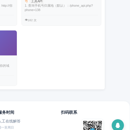
📁
工具API
tp://你
1. 查询手机号归属地（默认）：/phone_api.php?
phone=138
👁️
182 次
//你的域
服务时间
扫码联系
人工在线解答
周一至周日