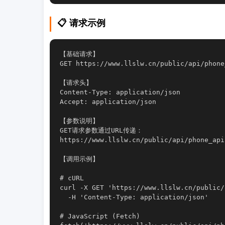
📋 请求示例
【基础请求】

GET https://www.llslw.cn/public/api/phone
【请求头】

Content-Type: application/json

Accept: application/json

【参数说明】

GET请求参数通过URL传递：

https://www.llslw.cn/public/api/phone_
【调用示例】

# cURL

curl -X GET 'https://www.llslw.cn/public/
  -H 'Content-Type: application/json'

# JavaScript (Fetch)
