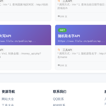
📁
PI
工具API
：\r\n * 1. 查询国家/地区时区：http://你的
* 调用方式：\r\n * 1. 查询当前日期节假日：ht
的域名/h
👁️
189 次
GET
大写API
随机取名字API
/www.llslw.cn/public/ap...
https://www.llslw.cn/public/ap...
📁
PI
工具API
r\n1. 转换金额：/money_api.php?
* 调用方式：\r\n * 1. 随机获取名字：http:
4
名/name
👁️
166 次
资源导航
联系我们
网站大全
QQ联系
工具大全
邮箱联系