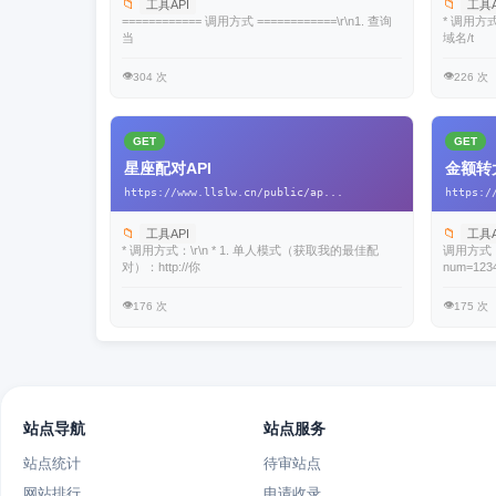
📁
📁
工具API
工具A
============ 调用方式 ============\r\n1. 查询
* 调用方式
当
域名/t
👁️
👁️
304 次
226 次
GET
GET
星座配对API
金额转
https://www.llslw.cn/public/ap...
https:/
📁
📁
工具API
工具A
* 调用方式：\r\n * 1. 单人模式（获取我的最佳配
调用方式：\
对）：http://你
num=123
👁️
👁️
176 次
175 次
站点导航
站点服务
站点统计
待审站点
网站排行
申请收录