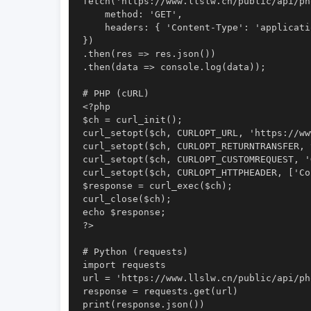
fetch('https://www.llslw.cn/public/api/ph
    method: 'GET',

    headers: { 'Content-Type': 'applicati
})

.then(res => res.json())

.then(data => console.log(data));

# PHP (cURL)

<?php

$ch = curl_init();

curl_setopt($ch, CURLOPT_URL, 'https://ww
curl_setopt($ch, CURLOPT_RETURNTRANSFER, t
curl_setopt($ch, CURLOPT_CUSTOMREQUEST, 'G
curl_setopt($ch, CURLOPT_HTTPHEADER, ['Co
$response = curl_exec($ch);

curl_close($ch);

echo $response;

?>

# Python (requests)

import requests

url = 'https://www.llslw.cn/public/api/ph
response = requests.get(url)
