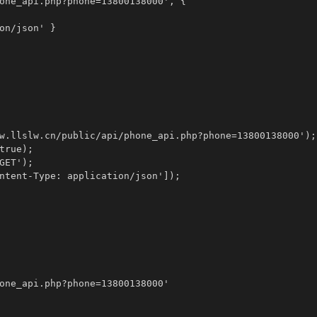
one_api.php?phone=13800138000', {

on/json' }

w.llslw.cn/public/api/phone_api.php?phone=13800138000');

rue);

ET');

ntent-Type: application/json']);

one_api.php?phone=13800138000'
