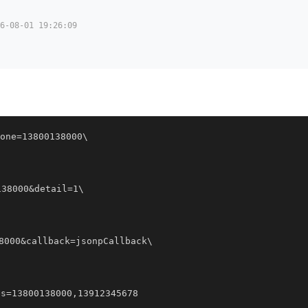
08-01 19:26:09
e=13800138000\
38000&detail=1\
000&callback=jsonpCallback\
13800138000,13912345678