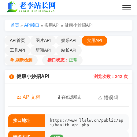
首页
API接口
实用API
健康小妙招API
»
»
»
API首页
图片API
娱乐API
实用API
工具API
新闻API
站长API
🔄 刷新检测
接口状态：
正常
健康小妙招API
浏览次数：242 次
📖 API文档
🧪 在线测试
⚠️ 错误码
接口地址
https://www.llslw.cn/public/ap
i/health_api.php