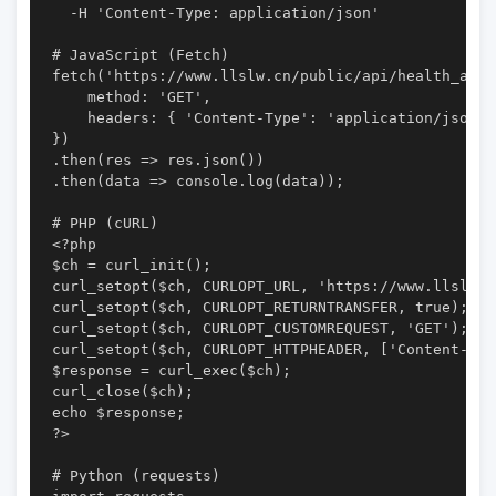
  -H 'Content-Type: application/json'

# JavaScript (Fetch)

fetch('https://www.llslw.cn/public/api/health_api.p
    method: 'GET',

    headers: { 'Content-Type': 'application/json' }
})

.then(res => res.json())

.then(data => console.log(data));

# PHP (cURL)

<?php

$ch = curl_init();

curl_setopt($ch, CURLOPT_URL, 'https://www.llslw.c
curl_setopt($ch, CURLOPT_RETURNTRANSFER, true);

curl_setopt($ch, CURLOPT_CUSTOMREQUEST, 'GET');

curl_setopt($ch, CURLOPT_HTTPHEADER, ['Content-Typ
$response = curl_exec($ch);

curl_close($ch);

echo $response;

?>

# Python (requests)
