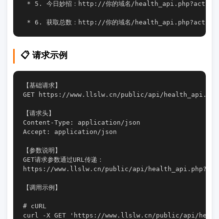
 * 5. 今日妙招：http://你的域名/health_api.php?action=
 * 6. 获取总数：http://你的域名/health_api.php?action=
📋 请求示例
【基础请求】

GET https://www.llslw.cn/public/api/health_api.php

【请求头】

Content-Type: application/json

Accept: application/json

【参数说明】

GET请求参数通过URL传递：

https://www.llslw.cn/public/api/health_api.ph
【调用示例】

# cURL

curl -X GET 'https://www.llslw.cn/public/api/healt