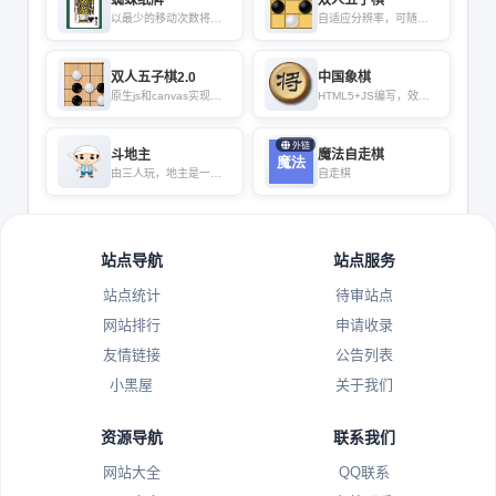
以最少的移动次数将牌
自适应分辨率，可随意
面中的十叠牌及待发的
调整棋盘大小
五组
双人五子棋2.0
中国象棋
原生js和canvas实现五
HTML5+JS编写，效果
子棋小游戏
很逼真
外链
斗地主
魔法自走棋
由三人玩，地主是一
自走棋
方，其余两家为另一方
站点导航
站点服务
站点统计
待审站点
网站排行
申请收录
友情链接
公告列表
小黑屋
关于我们
资源导航
联系我们
网站大全
QQ联系