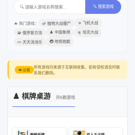
🔍 搜索游戏
✈️ 飞机大战
🔥 热门游戏：
🌿 植物大战僵尸
♟️ 中国象棋
🛸 坦克大战
🧩 俄罗斯方块
🚇 地铁跑酷
🍬 天天消消乐
所有游戏均来源于互联网收集，如有侵权请及时联
📢 公告
系我们删除。
♟️ 棋牌桌游
共6款游戏
蜘蛛纸牌
双人五子棋