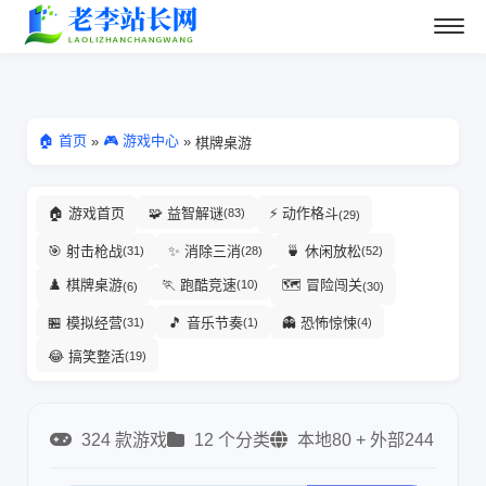
🏠 首页
🎮 游戏中心
»
»
棋牌桌游
🏠 游戏首页
🧩 益智解谜
⚡ 动作格斗
(83)
(29)
🎯 射击枪战
✨ 消除三消
🍵 休闲放松
(31)
(28)
(52)
♟️ 棋牌桌游
🏃 跑酷竞速
🗺️ 冒险闯关
(10)
(6)
(30)
🏪 模拟经营
🎵 音乐节奏
👻 恐怖惊悚
(31)
(1)
(4)
😂 搞笑整活
(19)
324 款游戏
12 个分类
本地80 + 外部244