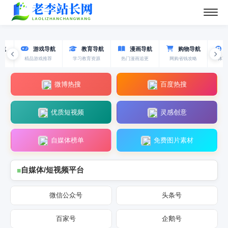
导航
游戏导航
教育导航
漫画导航
购物导航
读
精品游戏推荐
学习教育资源
热门漫画追更
网购省钱攻略
体育
微博热搜
百度热搜
优质短视频
灵感创意
自媒体榜单
免费图片素材
自媒体/短视频平台
微信公众号
头条号
百家号
企鹅号