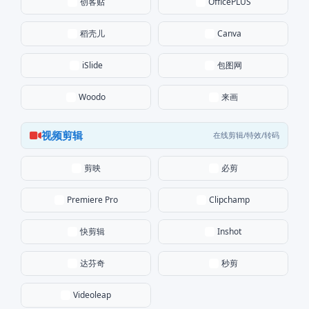
创客贴
OfficePLUS
稻壳儿
Canva
包图网
iSlide
来画
Woodo
视频剪辑
在线剪辑/特效/转码
剪映
必剪
Premiere Pro
Clipchamp
快剪辑
Inshot
达芬奇
秒剪
Videoleap