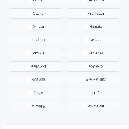
PDF AI
Decktopus
Otter.ai
Fireflies.ai
Noty.ai
Humata
Coda AI
Taskade
Formx AI
Zapier AI
博思AIPPT
轻竹办公
有道速读
星火文档问答
司马阅
Craft
Miro白板
Whimsical