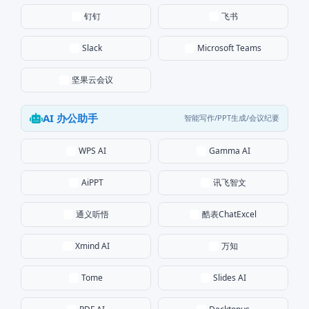
钉钉
飞书
Slack
Microsoft Teams
坚果云会议
AI 办公助手
智能写作/PPT生成/会议纪要
WPS AI
Gamma AI
讯飞智文
AiPPT
通义听悟
酷表ChatExcel
万知
Xmind AI
Tome
Slides AI