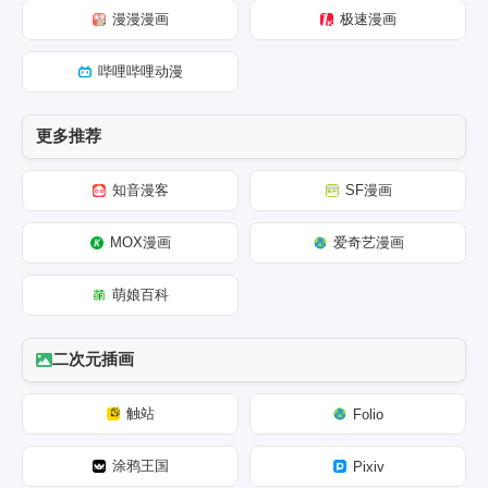
漫漫漫画
极速漫画
哔哩哔哩动漫
更多推荐
知音漫客
SF漫画
MOX漫画
爱奇艺漫画
萌娘百科
二次元插画
触站
Folio
涂鸦王国
Pixiv