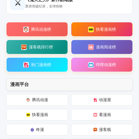
⚔️
票房突破纪录，全球热映
腾讯动漫榜
快看漫画榜
漫客栈排行榜
漫画阅读榜
热门漫画榜
哔哩动漫榜
漫画平台
腾讯动漫
动漫屋
快看漫画
看漫画
咚漫
漫客栈