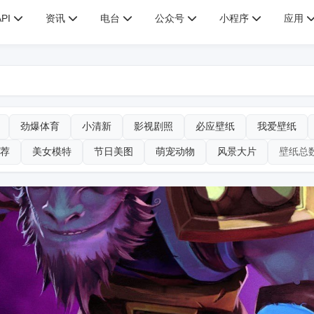
API
资讯
电台
公众号
小程序
应用
劲爆体育
小清新
影视剧照
必应壁纸
我爱壁纸
荐
美女模特
节日美图
萌宠动物
风景大片
壁纸总数