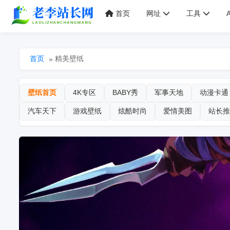
首页
网址
工具
首页
精美壁纸
»
壁纸首页
4K专区
BABY秀
军事天地
动漫卡通
汽车天下
游戏壁纸
炫酷时尚
爱情美图
站长推