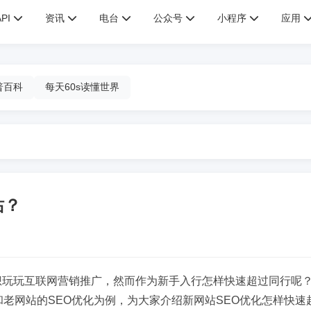
API
资讯
电台
公众号
小程序
应用
普百科
每天60s读懂世界
站？
想玩玩互联网营销推广，然而作为新手入行怎样快速超过同行呢
和老网站的SEO优化为例，为大家介绍新网站SEO优化怎样快速