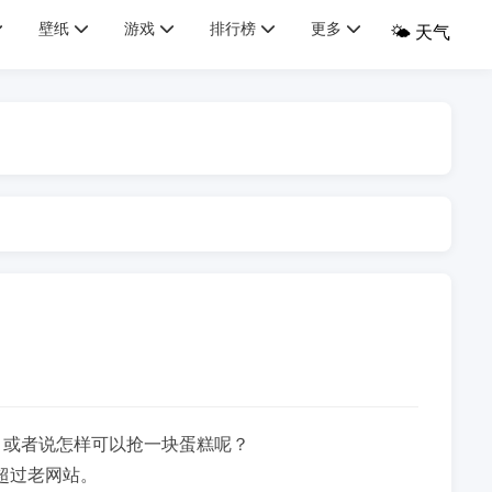
壁纸
游戏
排行榜
更多
🌤️ 天气
？或者说怎样可以抢一块蛋糕呢？
超过老网站。