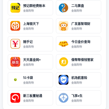
预记群经费账本
二马算盘
金融购物
金融购物
上海银天下
广发基智理财
金融购物
金融购物
随手记
今日金价查询
金融购物
金融购物
天天基金网+
借帮帮借钱管家
金融购物
金融购物
51卡袋
机场航意险
金融购物
金融购物
新三板董秘通
飞享e生
金融购物
金融购物