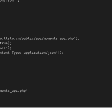
on/json' }

w.llslw.cn/public/api/moments_api.php');

rue);

ET');

ntent-Type: application/json']);

ments_api.php'
