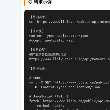
📋 请求示例
【基础请求】

GET https://www.llslw.cn/public/api/momen
【请求头】

Content-Type: application/json

Accept: application/json

【参数说明】

GET请求参数通过URL传递：

https://www.llslw.cn/public/api/momen
【调用示例】

# cURL

curl -X GET 'https://www.llslw.cn/public/
  -H 'Content-Type: application/json'

# JavaScript (Fetch)

fetch('https://www.llslw.cn/public/api/mo
    method: 'GET',
