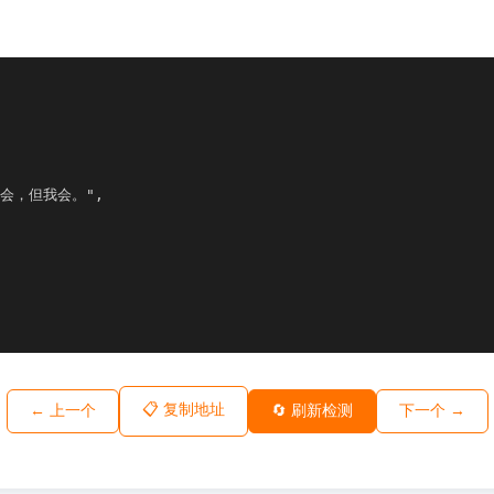
不会，但我会。",

📋 复制地址
← 上一个
🔄 刷新检测
下一个 →