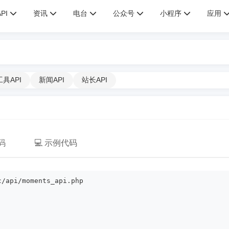
API
资讯
电台
公众号
小程序
应用
工具API
新闻API
站长API
码
💻 示例代码
c/api/moments_api.php