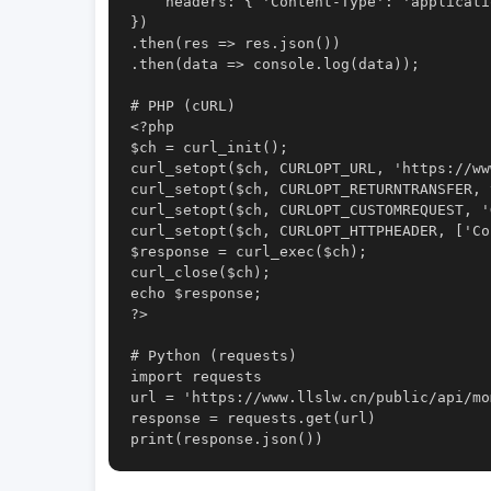
    headers: { 'Content-Type': 'applicati
})

.then(res => res.json())

.then(data => console.log(data));

# PHP (cURL)

<?php

$ch = curl_init();

curl_setopt($ch, CURLOPT_URL, 'https://ww
curl_setopt($ch, CURLOPT_RETURNTRANSFER, t
curl_setopt($ch, CURLOPT_CUSTOMREQUEST, 'G
curl_setopt($ch, CURLOPT_HTTPHEADER, ['Co
$response = curl_exec($ch);

curl_close($ch);

echo $response;

?>

# Python (requests)

import requests

url = 'https://www.llslw.cn/public/api/mo
response = requests.get(url)
