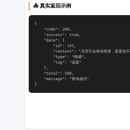
📤 真实返回示例
{

    "code": 200,

    "success": true,

    "data": {

        "id": 141,

        "content": "月亮不会奔你而来，星星也
        "type": "情感",

        "tag": "温柔"

    },

    "total": 500,

    "message": "查询成功"

}