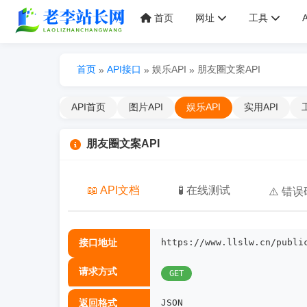
首页
网址
工具
首页
API接口
娱乐API
朋友圈文案API
»
»
»
API首页
图片API
娱乐API
实用API
朋友圈文案API
📖 API文档
🧪 在线测试
⚠️ 错误
接口地址
https://www.llslw.cn/publi
请求方式
GET
返回格式
JSON