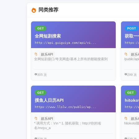
同类推荐
GET
POST
全网短剧搜索
获取一
http://api.guiguiya.com/api/vi...
https:/
📁
📁
娱乐API
娱乐A
全网短剧接口/夸克网盘/基本上所有的都能搜索到
/public/ap
👁️
👁️
305 次
299 次
GET
GET
摸鱼人日历API
hito
https://www.llslw.cn/public/ap...
http://
📁
📁
娱乐API
娱乐A
* 调用方式：\r\n * 1. 随机获取：http://你的域
hitoko
名/moyu_a
👁️
👁️
228 次
220 次