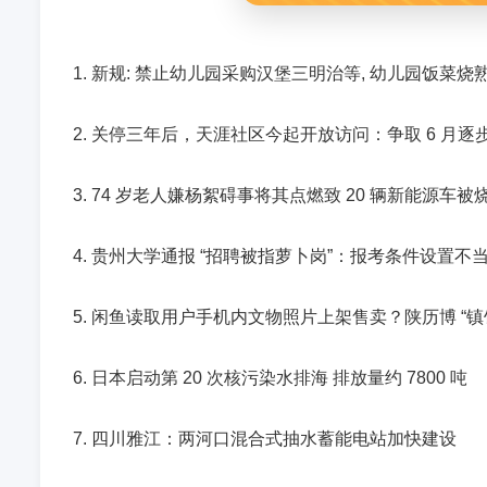
1. 新规: 禁止幼儿园采购汉堡三明治等, 幼儿园饭菜烧
2. 关停三年后，天涯社区今起开放访问：争取 6 月
3. 74 岁老人嫌杨絮碍事将其点燃致 20 辆新能源
4. 贵州大学通报 “招聘被指萝卜岗”：报考条件设置不
5. 闲鱼读取用户手机内文物照片上架售卖？陕历博 “镇
6. 日本启动第 20 次核污染水排海 排放量约 7800 吨
7. 四川雅江：两河口混合式抽水蓄能电站加快建设