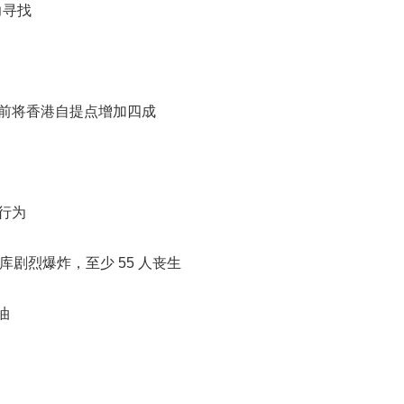
力寻找
底前将香港自提点增加四成
行为
仓库剧烈爆炸，至少 55 人丧生
油