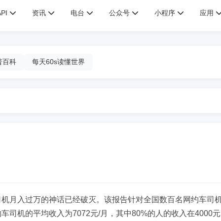
API
资讯
电台
公众号
小程序
应用
普百科
每天60s读懂世界
司机月入过万的神话已经破灭。该报告针对全国数百名网约车司
司机的平均收入为7072元/月，其中80%的人的收入在4000