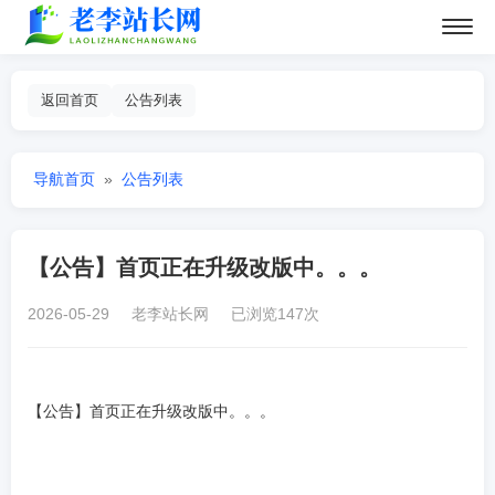
返回首页
公告列表
导航首页
»
公告列表
【公告】首页正在升级改版中。。。
2026-05-29 老李站长网 已浏览147次
【公告】首页正在升级改版中。。。