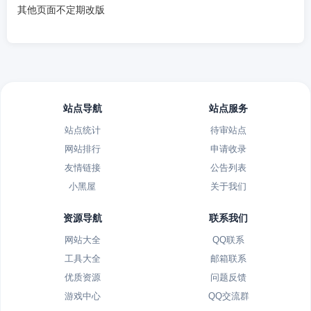
其他页面不定期改版
站点导航
站点服务
站点统计
待审站点
网站排行
申请收录
友情链接
公告列表
小黑屋
关于我们
资源导航
联系我们
网站大全
QQ联系
工具大全
邮箱联系
优质资源
问题反馈
游戏中心
QQ交流群