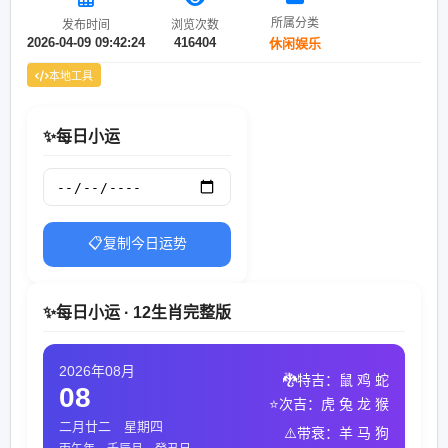
所属分类
发布时间
浏览次数
2026-04-09 09:42:24
416404
休闲娱乐
本地工具
✨每日小运
📋复制今日运势
✨每日小运 · 12生肖完整版
2026年08月
🐉特吉：鼠 鸡 蛇
08
⭐次吉：虎 兔 龙 猴
二月廿二 星期四
⚠️带衰：羊 马 狗