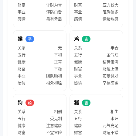
财富
守财为宜
财富
压力较大
事业
谨防口舌
事业
阻碍偏多
感情
易有矛盾
感情
情绪敏感
猴
鸡
平
吉
关系
无
关系
半合
五行
平和
五行
金气旺
健康
正常
健康
精神饱满
财富
平稳
财富
财运上佳
事业
团队顺利
事业
前景良好
感情
相处和睦
感情
幸福甜蜜
狗
猪
凶
吉
关系
相刑
关系
相生
五行
受克制
五行
水旺
健康
注意健康
健康
元气充足
财富
不宜冒险
财富
财运不错