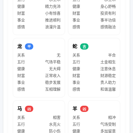
健康
精力充沛
健康
身心舒畅
财富
小有惊喜
财富
投资有利
事业
推进顺利
事业
事半功倍
感情
浪漫升温
感情
感情融洽
龙
蛇
平
吉
关系
无
关系
半合
五行
气场平稳
五行
土金相生
健康
无大碍
健康
注意休息
财富
正常收入
财富
财源稳定
事业
稳步发展
事业
贵人助力
感情
互相理解
感情
和谐温馨
马
羊
凶
凶
关系
相害
关系
相冲
五行
水克火
五行
气场受制
健康
防小伤
健康
多加留意