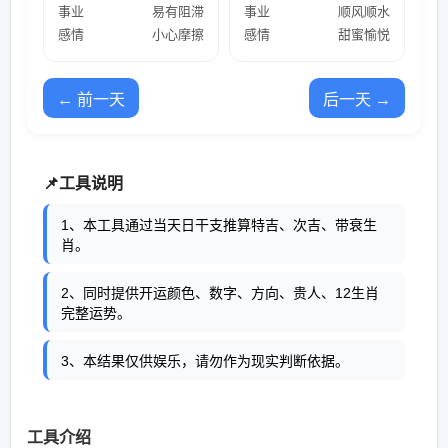
事业
易有阻滞
事业
顺风顺水
感情
小心摩擦
感情
甜蜜愉悦
← 前一天
后一天 →
📌工具说明
1、本工具通过当天日干支推算特吉、次吉、带衰生
肖。
2、同时提供开运颜色、数字、方向、贵人、12生肖
完整运势。
3、本结果仅供娱乐，请勿作为现实判断依据。
工具介绍