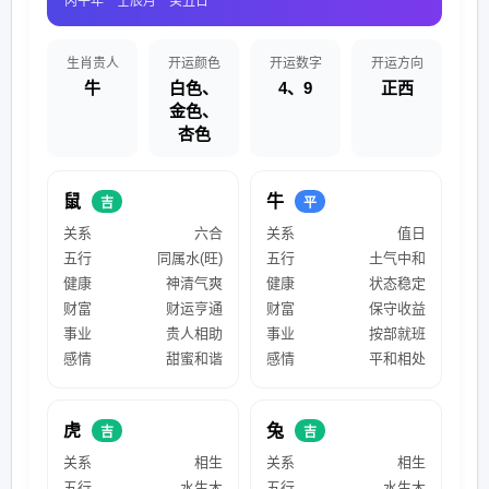
丙午年 壬辰月 癸丑日
生肖贵人
开运颜色
开运数字
开运方向
牛
白色、
4、9
正西
金色、
杏色
鼠
牛
吉
平
关系
六合
关系
值日
五行
同属水(旺)
五行
土气中和
健康
神清气爽
健康
状态稳定
财富
财运亨通
财富
保守收益
事业
贵人相助
事业
按部就班
感情
甜蜜和谐
感情
平和相处
虎
兔
吉
吉
关系
相生
关系
相生
五行
水生木
五行
水生木