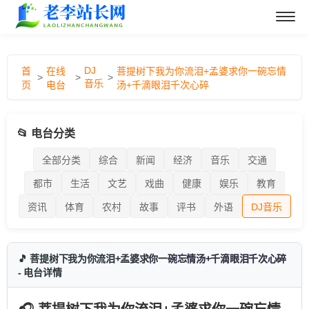
DJ
首
在线
菩提树下我为你流泪+孟婆求你一碗忘情
>
>
>
音乐
页
电台
汤+千滴眼泪千次心碎
📂 电台分类
全部分类
综合
新闻
经济
音乐
交通
都市
生活
文艺
戏曲
健康
娱乐
教育
资讯
体育
农村
故事
评书
外语
DJ音乐
🎵 菩提树下我为你流泪+孟婆求你一碗忘情汤+千滴眼泪千次心碎
- 电台详情