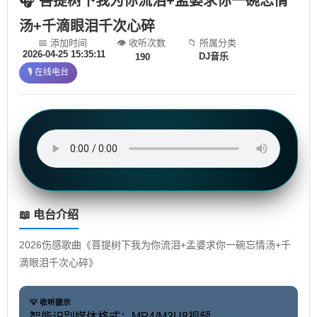
🎧 菩提树下我为你流泪+孟婆求你一碗忘情
汤+千滴眼泪千次心碎
📅 添加时间
👁️ 收听次数
📁 所属分类
2026-04-25 15:35:11
DJ音乐
190
🎙️ 在线电台
📖 电台介绍
2026伤感歌曲《菩提树下我为你流泪+孟婆求你一碗忘情汤+千
滴眼泪千次心碎》
💡 收听提示
智能识别媒体格式：MP4/M3U8视频、