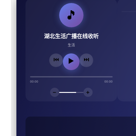
🎵
湖北生活广播在线收听
生活
⏮️
⏭️
▶️
00:00
00:00
➖
➕