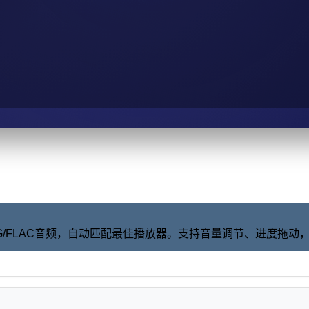
📻 继续收听更多好音乐
🎵 感谢收听 湖北生活广播在线收听
💿 我们下期再见
🎧 记得收藏本电台哦
🌟 湖北生活广播在线收听 与你相伴
/OGG/FLAC音频，自动匹配最佳播放器。支持音量调节、进度拖