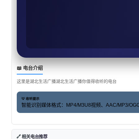
📖 电台介绍
这里是湖北生活广播湖北生活广播你值得收听的电台
💡 收听提示
智能识别媒体格式：MP4/M3U8视频、AAC/MP3
🔗 相关电台推荐