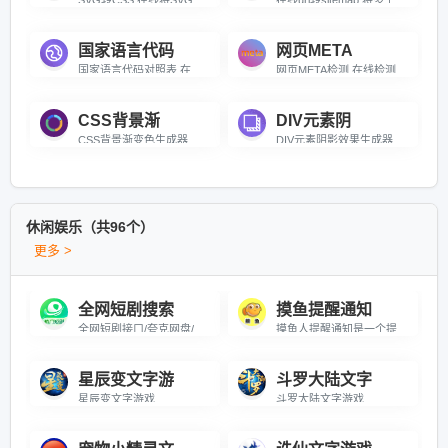
国家语言代码
网页META
国家语言代码对照表 在线查询各国语言对应的代码
网页META检测 在线检测网页中的META标签信息检测工具
CSS背景渐
DIV元素阴
CSS背景渐变色生成器 在线生成CSS渐变背景颜色代码，可在线可视化调试。
DIV元素阴影效果生成器 一键调试DIV元素阴影效果并生成CSS代码。
休闲娱乐（共96个）
更多 >
全网短剧搜索
摸鱼提醒通知
全网短剧接口/夸克网盘/基本上所有的都能搜索到
摸鱼人提醒通知是一个提供“摸鱼”提示和建议的网站。我们相信，在工作或学习中适当地放松和摸鱼，可以缓解压力、调节心态，并提高工作效率和学习效果。因此，我们为用户提供各种有趣的“摸鱼”方式和建议，并鼓励用户在工作间隙适度地放松和摸鱼。同时，我们也提供了一些实用的工具和资源，帮助用户更好地管理和规划自己的工作和生活。无论你是工作狂人还是学霸，都可以在摸鱼人通知网站中找到适合自己的“摸鱼”方式和建议。
星辰变文字游
斗罗大陆文字
星辰变文字游戏
斗罗大陆文字游戏