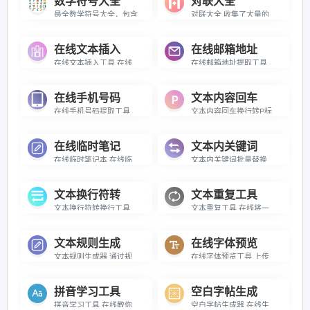
数学符号大全
对联大全
最全数学符号大全，包含运算符号、几何符号、集合论符号、逻辑符号、微积分符号、希腊字母、关系符号等各类常用数学符号，支持一键复制，满足学习、办公、教学等各类需求。
对联大全 收集了大量的对联，可搜索查询
在线文本插入
在线邮箱地址
在线文本插入工具 在线给文本中批量插入指定的字符
在线邮箱地址提取工具 在线从内容中批量提取邮箱地址
在线手机号码
文本内容回车
在线手机号码提取工具 在线从内容中批量提取手机号
文本内容回车换行转P标签 在线将文本内容中将回车换行转为P标签
在线临时笔记
文本内关键词
在线临时笔记本 在线临时记录信息的笔记本
文本内关键词批量替换 在线对文本内容中的多个指定关键词批量替换
文本换行符转
文本重复工具
文本换行符转换行工具 在线将文本中的换行符转为换行
文本重复工具 在线将一段文本进行多次重复
文本规则生成
在线字体预览
文本规则生成器 通过规则来生成大量的文本内容
在线字体预览工具 上传本地字体文件即可预览字体样式
拼音学习工具
空白字帖生成
拼音学习工具 在线教你学习拼音字母
空白字帖生成器 在线生成空白字帖，可进行打印