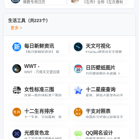
佛教专用日历
《左传》全称《左氏春秋》或《春
生活工具（共223个）
更多 >
每日新鲜资讯
天文可视化
【每日新鲜短资讯】 每天一分钟，知晓天下事！
ESASky提供对天文观察到整个天空的可视化访问和天文数据搜索，基于互联网应用在线访问，用户可以随意放大感兴趣的任何天体。可以查看从50多个空间探测任务和地基观测装置收集的覆盖整个电磁波段的海量天文数据，包含自1978年来收集的50多万幅图像和近950万条光谱和星表数据。这些数据对应着天上30多亿个源，包括太阳系中的行星、卫星、小行星、彗星、恒星，弥漫在银河系中的星际介质以及遥远的河外星系并持续更新中。ESASky正迅速成为访问空间探测任务和大型地基观测设备所获取的天文数据资源的重要渠道。欧洲空间局与中国科学院国家天文台、中国国家天文科学数据中心合作为其交互式天体图谱平台——ESASky打造简体中文版。现在，包括英文和西班牙文版本在内，全世界近四分之一的人都能用自己的母语使用ESASky。博科园提供ESASky原始网站链接的iframe展现访问支持，所有数据信息和版权均归于sky.esa.int
WWT -
日历壁纸图片
WWT - 万维天文望远镜
日历壁纸图片合成器,上传图片或输入图片URL，生成包含日历的壁纸，支持下
女性标准三围
十二星座查询
这是一款在线标准三围自测工具，用户只需输入身高值（厘米cm）点击测试即可得出对应的标准三围值。根据中国成年人标准身材维度计算方法进行测算，亚洲女性标准三围(胸、腰、臀)分别是84、62和86厘米。（本测试仅供参考！）感兴趣的朋友可以来测试一下。
星座，是指占星学中必不可少的组成部分之一，亦指天上一群群的恒星组合。自从古代以来，人类便把三五成群的恒星与他们神话中的人物或器具联系起来，称之为“星座”。星座几乎是所有文明中确定天空方位的手段，在航海领域应用颇广。对星座的划分完全是人为的，不同的文明对于其划分和命名都不尽相同。星座一直没有统一规定的精确边界，直到1930年，国际天文学联合会为了统一繁杂的星座划分，用精确的边界把天空分为88个正式的星座，使天空每一颗恒星都属于某一特定星座。这些正式的星座大多都以中世纪传下来的古希腊神话为基础。与此相对地，有一些广泛流传但是没有被认可为正式星座的星星的组合叫做星群。
十二生肖排序
干支对照表
十二生肖，又叫属相、年兽，是中国与十二地支相配以人出生年份的十二种动物，包括鼠，牛，虎，兔，龙，蛇，马，羊，猴，鸡，狗，猪。\r\n\r\n十二生肖与十二地支相配用于记年，是十二地支的形象化代表，即子（鼠）、丑（牛）、寅（虎）、卯（兔）、辰（龙）、巳（蛇）、午（马）、未（羊）、申（猴）、酉（鸡）、戌（狗）、亥（猪），随着历史的发展逐渐融合到相生相克的民间信仰观念，表现在婚姻、人生、年运等，每一种生肖都有丰富的传说，并以此形成一种观念阐释系统，成为民间文化中的形象哲学，如婚配上的属相、庙会祈祷、本命年等。现代，更多人把生肖作为春节的吉祥物，成为娱乐文化活动的象征。
中国在汉武帝以前用天干地支纪年；从汉武帝到清末，用皇帝年号加天干地支纪年；民国初期用民国诞生时间来纪年兼或使用公元纪年，民国以后广泛采用公元纪年。
光感变色龙
QQ网名设计
此工具将通过摄像头捕捉环境光，屏幕颜色会随光线强弱实时变换
你是否渴望在 QQ 世界里拥有一个令人瞩目的网名？我们的超炫 QQ 网名设计器正是你的绝佳之选！\r\n\r\n\r\n\r\n这个设计器犹如一座创意宝藏库，专门打造独特且别具一格的 QQ 网名。它巧妙融合了非主流风格、各式各样的符号等充满个性的元素，不管你是想要展现内心的叛逆不羁，还是温柔浪漫，亦或是搞怪幽默，都能在这里找到实现的途径。\r\n\r\n\r\n\r\n在这里，你无需在浩瀚的网络里苦苦搜索灵感，也不用担心自己缺乏设计才华。只需轻点几下，设计器便能运用其强大的算法和丰富的素材，为你组合出独一无二超个性的网名。从炫酷的字符搭配到神秘的符号点缀，每一个生成的网名都仿佛是一件精心雕琢的艺术品，助你在 QQ 社交圈脱颖而出，吸引众人目光，成为当之无愧的焦点。相信使用我们的超炫 QQ 网名设计器，就能轻松开启你的个性社交之旅！