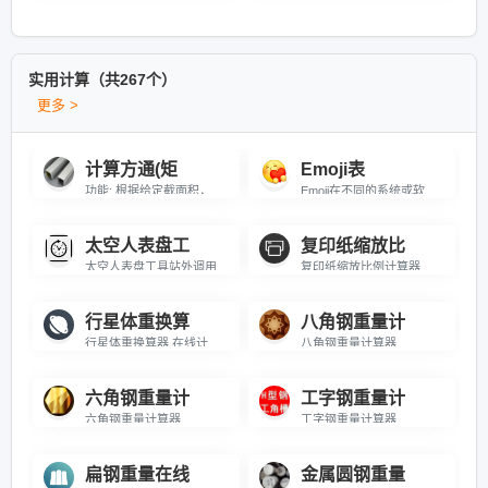
实用计算（共267个）
更多 >
计算方通(矩
Emoji表
功能: 根据给定截面积，计算方通(矩形管)或圆管的理论长度\r\n公式: 长度 = 截面积 / 截面周长 (实际为体积/截面积，根据需求调整)\r\n注: 本工具基于“已知截面积求长度”场景，即材料横截面积固定时，要得到目标截面积所需长度\r\n实际应用: 已知一根材料的横截面积(如20x20mm方通，壁厚1mm)，需要铺满指定面积时求长度
Emoji在不同的系统或软件上的样式可能不尽相同，请以当前显示为准。Emoji,Emoji表情,Emoji符号,Emoji头像,Emoji表情包,Emoji表情大全,Emoji图片,Emoji代码,Emoji翻译器,颜文字,表情符号
太空人表盘工
复印纸缩放比
太空人表盘工具站外调用代码（响应式设计，高度/宽度可自行调整）：
复印纸缩放比例计算器 在线计算不同尺寸复印纸之间缩放计算
行星体重换算
八角钢重量计
行星体重换算器 在线计算太阳系中八大行星上的体重
八角钢重量计算器
六角钢重量计
工字钢重量计
六角钢重量计算器
工字钢重量计算器
扁钢重量在线
金属圆钢重量