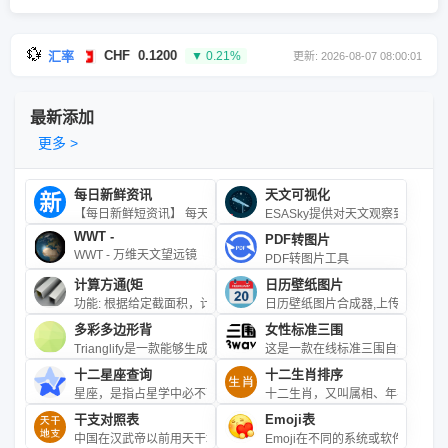
💱
CHF
0.1200
CLP
135.13
汇率
▼ 0.21%
▲ 0.06%
更新: 2026-08-07 08:00:01
最新添加
更多 >
每日新鲜资讯
天文可视化
【每日新鲜短资讯】 每天一分钟，知晓天下事！
ESASky提供对天文观察到整个
WWT -
PDF转图片
WWT - 万维天文望远镜
PDF转图片工具
计算方通(矩
日历壁纸图片
功能: 根据给定截面积，计算方通(矩形管)或圆管的理论长度\r\n公式: 
日历壁纸图片合成器,上传图片或
多彩多边形背
女性标准三围
Trianglify是一款能够生成多彩的三角形网格背景的javascrip
这是一款在线标准三围自测工具，
十二星座查询
十二生肖排序
星座，是指占星学中必不可少的组成部分之一，亦指天上一群群的恒星
十二生肖，又叫属相、年兽，是中
干支对照表
Emoji表
中国在汉武帝以前用天干地支纪年；从汉武帝到清末，用皇帝年号加天
Emoji在不同的系统或软件上的样式可能