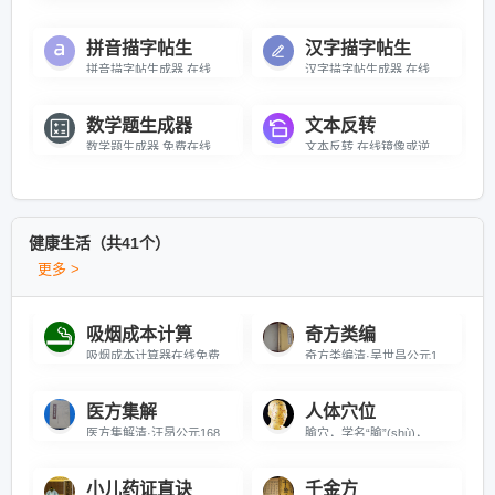
拼音描字帖生
汉字描字帖生
拼音描字帖生成器 在线生成拼音描字帖，可进行打印
汉字描字帖生成器 在线生成汉字描字帖，可进行打印
数学题生成器
文本反转
数学题生成器 免费在线小学数学练习题生成打印工具
文本反转 在线镜像或逆转文本字符串
健康生活（共41个）
更多 >
吸烟成本计算
奇方类编
吸烟成本计算器在线免费使用，精准计算每日、每月、每年、3年、5年、10年吸烟花费，直观展示吸烟的经济成本，助力了解吸烟费用支出，推动健康戒烟，数据可下载保存，无需安装。
奇方类编清·吴世昌公元1644年—1911年《奇方类编》系《奇方类编》与《奇疾方》的合订本。《奇方类编》二卷。为清代江夏人吴世昌（半千）先生抄辑，由长白鄂奇善校。《奇方类编》分列二十七门，主要载录头面、须发、耳目、口鼻、牙齿、咽喉、心胃、噎膈、痰嗽、脾胃、血症、膨胀、痢泻、疟疾、风瘫、疝气、伤暑、伤寒、痔漏、损伤、疮毒急治、保养、补益、妇人、涉猎以及杂治等各种常儿病症的证治一方药，末附经验秘方，《奇方类编》累计治则方剂约800余种。《奇疾方》一卷。为清代竟陵人王远抄辑。主要载述某些奇疾怪症及其治法。
医方集解
人体穴位
医方集解清·汪昂公元1682年本书系我国清代著名医家汪昂搜罗古今名方，精心整理编撰而成，书成于清康熙二十一年（1682）。全书共分3卷，以正方及附方的形式选录古今临床常用方剂700余首，其中正方388首。全书按方剂的功用性质分为补养、涌吐、发表、攻里、表里、和解、理气、理血、祛风、祛寒、清暑、利湿、润燥、泻火、除痰、消导、收涩、杀虫、明目、痈疡，经产等21类。每方除列述方名、说明主治，介绍组成及附方加减之外，并引录各家学说阐明方义。书后附有提供仓促救急之用的”急救良方”及养生参考的”勿药元诠”。该书广搜古今诸家名方，汇集众说详加注释，选方切于实用，文字通俗简明，流传甚广，影响甚大，是一部简明实用的中医方剂学专著。本次整理以清康熙二十一年壬戌（1682）刊本为底本，经过精心校勘而成。书前增加导读，书后附有方剂索引，便于读者查阅。本书广泛适用于中医临床医生及中医爱好者参考使用。
腧穴，学名“腧”(shù)，常被称为孔穴、穴或穴道。这些是人体中脏腑功能和经络气血运行的重要节点，也是中医治疗手段如针灸、按摩、拔罐和刮痧等疗法的核心施术区域。这些穴位多位于神经末梢密集或较粗的神经纤维分布区域，因此具有高度的敏感性和治疗效果。
小儿药证直诀
千金方