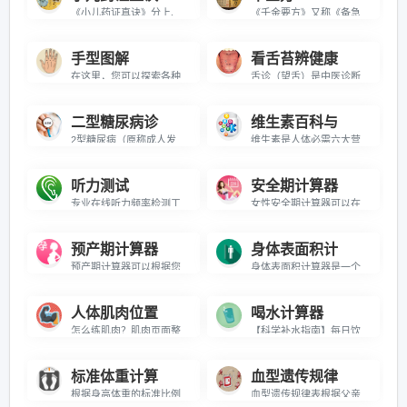
《小儿药证真诀》分上、中、下3卷。上卷记脉证治法，包括“小儿脉法”、“变蒸”、“五脏所主”、“五脏病”等81篇，论述小儿生理病理特点及各种常见疾病的辨证治疗。对疮疹、惊风、诸疳等儿科重要病证辨察尤为详尽，如把疮疹区分为水疱、脓疱、斑、疹、变黑5种，分属于肝、肺、心、脾、肾五脏，其中前4种实际分别指水痘、天花、斑疹、麻疹，早在12世纪即能对其进行鉴别，实属可贵，本书卷中记“尝所台病二十三证”，是钱乙治疗验案的汇集。下卷为“诸方”，列钱乙所制方剂110余首。既有化裁精当的古方，也有独创巧妙的新方，其中治疗小儿心热的“导赤散”，治疗肾虚的“地黄丸”等，都是佳效名方，至今仍为临床医生所常用。本书基本上反映了钱乙的学术思想，总结了他的儿科临床经验，是一部理论结合实际，突出脏腑辨证思想的儿科专著，对宋以后儿科学的发展具有重要影响。
《千金要方》又称《备急千金要方》、《千金方》，是中国古代中医学经典著作之一，被誉为中国最早的临床百科全书，共30卷，是综合性临床医著。唐朝孙思邈所著，约成书于永徽三年（652年）。该书集唐代以前诊治经验之大成，对后世医家影响极大。
手型图解
看舌苔辨健康
在这里，您可以探索各种手型的特征、性格解析、潜在缺点和职业建议。只需选择手型，即可获得全面的个性化分析和建议。
舌诊（望舌）是中医诊断的核心方法，通过观察舌象变化精准判断健康状况。掌握舌尖→舌中→舌根→舌侧的正确观察顺序，学习舌体形态与舌苔厚薄的辨证要点。30秒快速自检+3分钟复检的科学流程，帮助早期发现亚健康问题，为疾病预防、中医养生提供可靠依据。了解舌苔健康自测技巧，获取个性化健康评估指南。
二型糖尿病诊
维生素百科与
2型糖尿病（原称成人发病型糖尿病）是占比超90%的糖尿病类型，常见于35岁以上人群。解析胰岛素抵抗特征、口服降糖药治疗原理及中晚期胰岛素注射必要性，提供专业诊断指标计算工具。
维生素是人体必需六大营养素之一，包含水溶性维生素B族、C与脂溶性维生素A、D、E、K。权威解析维生素的作用与功能、缺乏症状、每日摄入量标准及富含维生素的食物清单，助您科学补充营养，维持健康代谢。
听力测试
安全期计算器
专业在线听力频率检测工具｜免费测试人耳可听范围(20-20000Hz)｜精准声波发生器+医学级算法｜支持自定义频率步进/时长设置｜即时生成听力范围报告，助您了解听觉健康状况，适合音乐爱好者、听力自查及音频设备测试
女性安全期计算器可以在线计算女性安全期在什么时候，了解女性安全期和排卵期以及月经期（生理期）。排卵期计算器可以为想怀孕的女性助力。
预产期计算器
身体表面积计
预产期计算器可以根据您的月经周期，轻松准确地进行预产期计算！整个预产期约为40周（280天），预产期计算方法是按末次月经时间的第一日算起，月份加9，日数加7。例如：末次月经是1月1日，加9个月为10月1日，再加7天，为10月8日。但是实际分娩日期与推算的预产期可能会相差1～2周，如果孕妇的末次月经日期记忆不清或月经不准，就需要医生代为测算预产期。
身体表面积计算器是一个工具，它通过输入身高和体重来估算一个人的BSA。这些计算器可以基于多种不同的计算公式，例如杜波依斯（DuBois）、莫斯特勒（Mosteller）和海登（Haycock）公式等。不同的计算公式可能会产生略有差异的结果，但它们通常都会提供一个可靠的BSA估算。
人体肌肉位置
喝水计算器
怎么练肌肉？肌肉页面整合人体肌肉，肌肉锻炼，锻炼肌肉的方法等，让您为自己轻松塑造完美体形，同时了解如何防止受伤的一些科普知识。
【科学补水指南】每日饮水计算器通过体重×30ml基础公式+活动量系数，智能计算个性化饮水量。覆盖久坐、运动、办公等4种生活场景，提供7个时段的科学饮水建议，帮助维持水分平衡、促进新陈代谢，支持自定义体重单位（kg/lb）和活动强度调节。权威健康机构推荐算法，立即获取您的专属补水方案！
标准体重计算
血型遗传规律
根据身高体重的标准比例，测试你的身高体重标准是否在健康的范围内的实用工具!
血型遗传规律表根据父亲、母亲的血型和血型遗传规律，预测未来宝宝血型；是已知准确的方法。