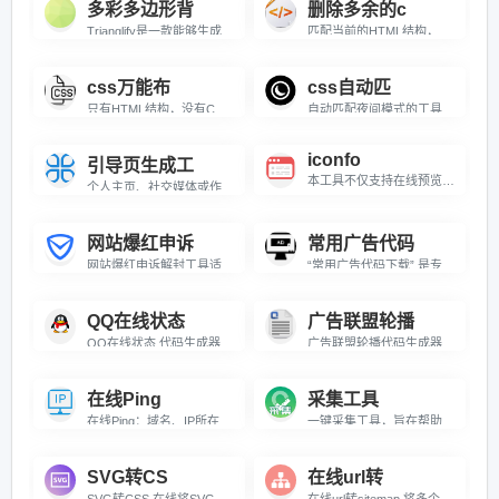
多彩多边形背
删除多余的c
Trianglify是一款能够生成多彩的三角形网格背景的javascript库，该js插件可以生成非常好看的SVG背景图像，你可以将生成的背景图像下载保存为SVG文件。
匹配当前的HTML结构，一键删除多余的除了和当前匹配的HTML无关的css
css万能布
css自动匹
只有HTML结构，没有CSS，一键自动生成匹配布局的CSS样式。这是一个万能布局排版工具！
自动匹配夜间模式的工具，粘贴一段CSS代码后能自动转换成适配深色主题的版本，并实时演示效果。
iconfo
引导页生成工
本工具不仅支持在线预览丰富的iconfont图标库，还具备强大的本地ttf文件解析能力，以及无缝对接阿里图标资源的便捷功能。用户可上传本地ttf文件，或链接在线ttf、css、js资源，实现图标的全面预览与即时应用。无论是网页设计、APP开发，还是其他需要图标美化的场景，iconfont在线预览工具都能提供一站式解决方案，助力设计师与前端开发者高效工作。\r\n\r\nunicode，Font class，Symbol）iconfont preview for web, Momo\'s Blog, LuckyMomo
个人主页、社交媒体或作品集增添独特吸引力！打造动态视觉体验，让您的页面瞬间脱颖而出。无论是摄影师、博主、网红，还是个人品牌展示，都能通过高颜值动态展示吸引访客停留，提升互动率。\r\n\r\n核心亮点：\r\n\r\n✨ 自定义主题：支持调整图片风格、切换频率，匹配个人品牌调性\r\n\r\n✨ 轻量高效：纯前端实现，加载速度快，适配PC和移动端\r\n\r\n✨ 引流利器：增强页面观赏性，降低跳出率，提升用户停留时长\r\n\r\n适用于个人主页、作品集、社交媒体入口、粉丝引导页等场景，让您的页面更具魅力！
网站爆红申诉
常用广告代码
网站爆红申诉解封工具适用于：腾讯平台（qq、微信、qq浏览器、腾讯安全管家等所有腾讯平台）遭遇账号或网站异常封禁情况，一次全部解封。官方显示处理时限为7个工作日，但测试最快2天解封，以实际情况而定。注意申诉之前确保网站合法性。
“常用广告代码下载” 是专为广大网页开发者和新站长打造的实用资源平台。该页面精心整理并展示了高达 101 种不同类型的广告代码示例及下载链接，内容丰富多样，涵盖了多种流行的广告形式，满足不同场景下的广告展示需求 。 从常见的对联广告、大幅广告、滚动图片广告，到具有特色的自动轮换广告、跟随下拉框广告等，每一种广告代码都提供了详细的演示链接，方便用户提前查看实际展示效果。此外，还为每种广告代码配套提供了相应的下载链接，极大地节省了用户手动编写代码的时间和精力，能够有效提高广告开发和部署的效率。 无论是新手站长想要快速为自己网站增添广告功能，还是有经验的开发者需要灵感和参考，此工具网页都能成为得力的资源库，为网页广告的设计与实现提供有力的支持
QQ在线状态
广告联盟轮播
QQ在线状态 代码生成器 QQ在线状态可以让你，只要你的QQ在线，客户通过网站就可以直接点击与你对话，即便是陌生人也照样可以，让沟通无距离。Q...
广告联盟轮播代码生成器 ‌广告联盟轮播代码生成器是一款专为广告联盟用户设计的在线工具，旨在帮助用户快速生成高效、定制化的广告轮播代码‌。通过这款工具，用户可以...
在线Ping
采集工具
在线Ping：域名、IP所在地查询
一键采集工具，旨在帮助用户轻松地从源站获取内容。用户可以自定义采集规则、目标网址、超时时间和User Agent，只需点击一键采集按钮即可完成操作。QueryList的优势在于其简洁的前端语言，使得即使不懂复杂的编程技术的用户也能轻松编写采集规则。此外，该页面还提供了采集规则和源站信息的提交功能，将它们存储在数据库中，并生成一个共享的采集规则列表，以便其他用户也可以从中受益，提升各自的技术水平。
SVG转CS
在线url转
SVG转CSS 在线将SVG转为CSS背景图片
在线url转sitemap 将多个url转为sitemap网站地图