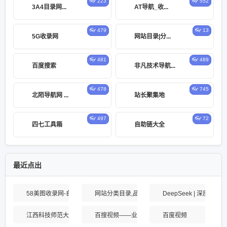
👓 223
👓 552
3A4目录网...
AT导航_收...
👓 479
👓 13
5G收录网
网站目录|分...
👓 481
👓 489
百度搜索
非凡技术导航...
👓 478
👓 745
北陌导航网 ...
站长聚集地
👓 497
👓 72
四七工具箱
自助链大全
最近点出
58美图收录网-自动收录网站-流量交换-自动链
网站分类目录,品牌网站提交,网站推广,网站目录大全
DeepSeek | 深度求索
江西科技师范大学
百搜视频——业界领先的中文视频搜索引擎之一
百度视频