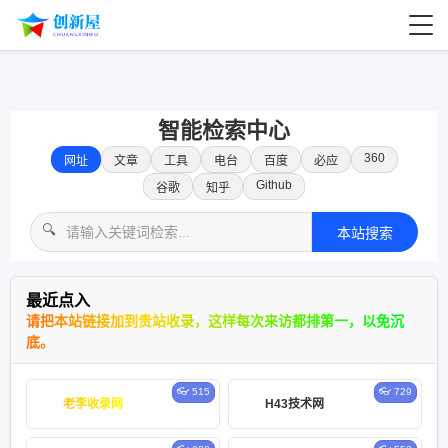
智能检索中心
360
网址
文章
工具
电台
百度
必应
Github
谷歌
知乎
🔍
本站搜索
最近点入
请把本站链接加到贵站收录，这样每次来访都排第一，以免沉
底。
👓 515
👓 729
老李收录网
H43技术网