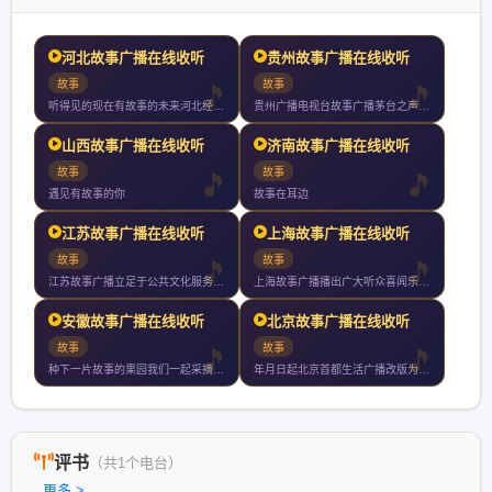
河北故事广播在线收听
贵州故事广播在线收听
故事
故事
听得见的现在有故事的未来河北经济广播讲述燕赵传奇传播河北声音
贵州广播电视台故事广播茅台之声于年月日经国家广电总局正式批准
山西故事广播在线收听
济南故事广播在线收听
故事
故事
遇见有故事的你
故事在耳边
江苏故事广播在线收听
上海故事广播在线收听
故事
故事
江苏故事广播立足于公共文化服务秉承人文精神致力于打造一个综合
上海故事广播播出广大听众喜闻乐见的丰富节目内容有当代畅销小说
安徽故事广播在线收听
北京故事广播在线收听
故事
故事
种下一片故事的果园我们一起采摘与收获关注安徽故事频率新鲜福利
年月日起北京首都生活广播改版为北京故事广播是北京第一家以讲故
评书
（共1个电台）
更多 >