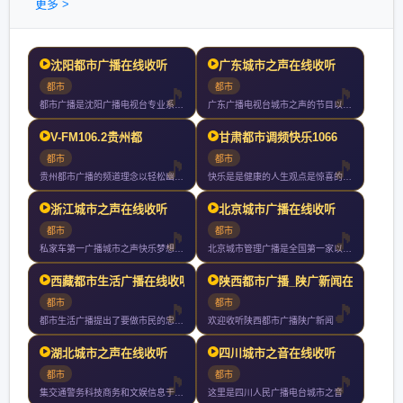
更多 >
沈阳都市广播在线收听
广东城市之声在线收听
都市
都市
都市广播是沈阳广播电视台专业系列广播频率之一都市广播作为辽沈
广东广播电视台城市之声的节目以丰富多样性和都市色彩为特征每天
V-FM106.2贵州都
甘肃都市调频快乐1066
都市
都市
贵州都市广播的频道理念以轻松幽默的风格时尚有效的内容为私家车
快乐是是健康的人生观点是惊喜的节目内容是流行的都市文化是热情
浙江城市之声在线收听
北京城市广播在线收听
都市
都市
私家车第一广播城市之声快乐梦想家拥有全球最顶尖的主持群创造知
北京城市管理广播是全国第一家以城市管理和服务为主要内容的广播
西藏都市生活广播在线收听
陕西都市广播_陕广新闻在
都市
都市
都市生活广播提出了要做市民的忠实朋友把全心全意为市民服务作为
欢迎收听陕西都市广播陕广新闻
湖北城市之声在线收听
四川城市之音在线收听
都市
都市
集交通警务科技商务和文娱信息于一体的省级交通专业广播电台以私
这里是四川人民广播电台城市之音