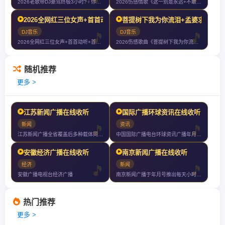
2026老歌带DJ豪驾终极3小时?‍♀️你们以后就叫我大哥?
2026伤感情歌《这一别是永远+不敢梦到的人+今生啊多相见+如果只是擦
2026全网红三位女声+首首动听+首首伤感+首首爆赞+车载大碟滴滴滴
菩提树下我为你流泪+孟婆求你一碗
DJ音乐
DJ音乐
2026全网红三位女声+首首动听+首首伤感+首首爆赞+车载大碟滴滴滴
2026伤感歌曲《菩提树下我为你流泪+孟婆求你一碗忘情汤+千滴眼泪千次
随机推荐
更多 >
江苏新闻广播在线收听
国际广播环球资讯在线收听
新闻
资讯
江苏新闻广播全省覆盖后多种载体同时使用第一时间向世界报道江苏
中国国际广播电台环球资讯广播年月日正式开播家记者站遍布全球种语言网罗天
安徽经济广播在线收听
南京新闻广播在线收听
经济
新闻
安徽广播电视台经济广播
南京新闻广播于年月号推出每天小时的大容量新闻版块和新闻轮盘滚动新闻力争
热门推荐
更多 >