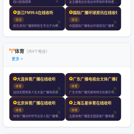
四川民族频率
女主播电台在电台世界收听率排名第十三位央视索福瑞数据调查以半
浙江FM99.6在线收听
国际广播环球资讯在线收听
资讯
资讯
民生资讯广播简称民生专注于为听众刷新立于潮头的快乐生活快乐生
中国国际广播电台环球资讯广播年月日正式开播家记者站遍布全球种
体育
（共4个电台）
更多 >
大连体育广播在线收听
广东广播电视台文体广播在
体育
体育
运动无限悦享人生大连广播电视台体育广播东北地区唯一专业体育广
广东文体广播完美地将文化娱乐与体育相结合是华南第一家都会型具
北京体育广播在线收听
上海五星体育在线收听
体育
体育
体育广播对外呼号北京人民广播电台体育广播使用频率每日播音小时
五星体育广播是全国首家广播电视多媒体联动的专业体育资讯发布平