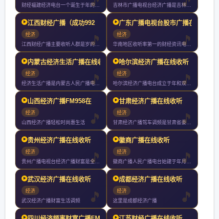
财经福建经济电台一个诞生于年的广播品牌拥有超过年的品牌积累他
吉林市广播电视台经济广播是吉林市广播电视台旗下广播频率成立于
江西财经广播（成功992
广东广播电视台股市广播在
经济
经济
江西财经广播主要收听人群是岁的工商企业界人士有车一族他们是拥
华南地区收听率第一的财经资讯电台实时直击股票期货外汇黄金交易
内蒙古经济生活广播在线收
哈尔滨经济广播在线收听
经济
经济
经济生活广播是内蒙古人民广播电台系列频率之一播出频率为兆赫是
哈尔滨经济广播电台成立于年和双频发射有效覆盖人口达万以上以关
山西经济广播FM958在
甘肃经济广播在线收听
经济
经济
山西经济广播轻松时尚惠生活
甘肃经济广播驾车调频是甘肃省委省政府为实施党中央国务院西部大
贵州经济广播在线收听
徽商广播在线收听
经济
经济
贵州广播电视台经济广播财富是全省第一家以主持人大板块直播为播
徽商广播人民广播电台始建于年月日现拥有新闻综合广播文艺广播交
武汉经济广播在线收听
成都经济广播在线收听
经济
经济
武汉经济广播财富生活调频
这里是成都经济广播
四川经济频率财富广播FM
江苏财经广播在线收听