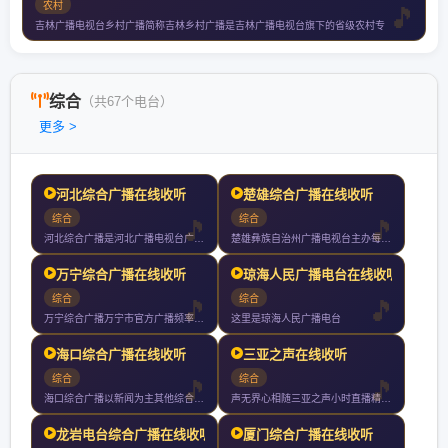
农村
吉林广播电视台乡村广播简称吉林乡村广播是吉林广播电视台旗下的省级农村专
综合
（共67个电台）
更多 >
河北综合广播在线收听
楚雄综合广播在线收听
综合
综合
河北综合广播是河北广播电视台广播双主频之一是河北省委省政府权
楚雄彝族自治州广播电视台主办每天播出时间小时是彝州主要的新闻
万宁综合广播在线收听
琼海人民广播电台在线收听
综合
综合
万宁综合广播万宁市官方广播频率以新闻政务为核心多元传播讲好万
这里是琼海人民广播电台
海口综合广播在线收听
三亚之声在线收听
综合
综合
海口综合广播以新闻为主其他综合性资讯娱乐节目为辅每天档黄金时
声无界心相随三亚之声小时直播精彩不断
龙岩电台综合广播在线收听
厦门综合广播在线收听