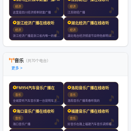
经济
经济
这里是四川经济频率财富广播
江苏财经广播
浙江经济广播在线收听
湖北经济广播在线收听
经济
经济
浙江经济广播是浙江省内唯一的省级专业财经广播频道自年月日首播
湖北电台经济频道节目特色鲜明以关注经济服务生活为宗旨深受广大
音乐
（共70个电台）
更多 >
FM954汽车音乐广播在
洛阳音乐广播在线收听
音乐
音乐
全城爱听汽车音乐第一台昆明车上收听率第一
洛阳音乐广播青春听我的
海口音乐广播在线收听
福建音乐广播在线收听
音乐
音乐
海口音乐广播
好音乐在路上福建汽车音乐调频福州厦门泉州漳州小时持续放送