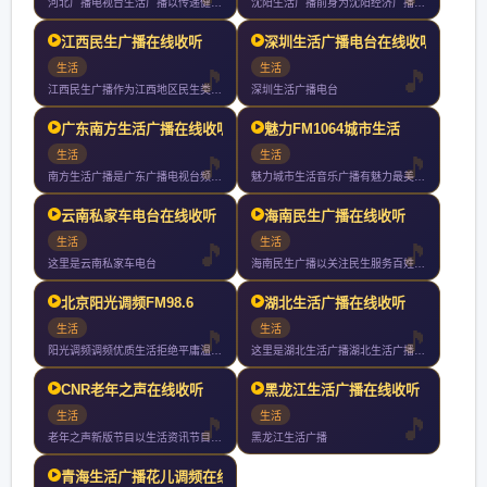
河北广播电视台生活广播以传递健康知识引领健康生活为目标努力打
沈阳生活广播前身为沈阳经济广播年开播年直播是东三省第一家直播
江西民生广播在线收听
深圳生活广播电台在线收听
生活
生活
江西民生广播作为江西地区民生类主流广播媒体年频率重构定位提出
深圳生活广播电台
广东南方生活广播在线收听
魅力FM1064城市生活
生活
生活
南方生活广播是广东广播电视台频率之一作为华南地区唯一一家以传
魅力城市生活音乐广播有魅力最美丽非凡魅力只为并不平凡的你这里
云南私家车电台在线收听
海南民生广播在线收听
生活
生活
这里是云南私家车电台
海南民生广播以关注民生服务百姓为宗旨是海南广播电视总台旗下最
北京阳光调频FM98.6
湖北生活广播在线收听
生活
生活
阳光调频调频优质生活拒绝平庸温暖发声
这里是湖北生活广播湖北生活广播你值得收听的电台
CNR老年之声在线收听
黑龙江生活广播在线收听
生活
生活
老年之声新版节目以生活资讯节目健康养生节目和文艺节目为主全天
黑龙江生活广播
青海生活广播花儿调频在线