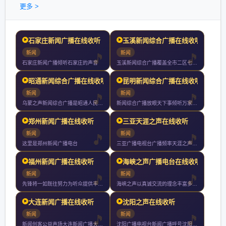
更多 >
石家庄新闻广播在线收听
玉溪新闻综合广播在线收听
新闻
新闻
石家庄新闻广播倾听石家庄的声音
玉溪新闻综合广播覆盖全市二区七县以上人口节目包括新闻类社教类
昭通新闻综合广播在线收听
昆明新闻综合广播在线收听
新闻
新闻
乌蒙之声新闻综合广播是昭通人民广播电台的主频率整套节目以新闻
新闻综合广播放眼天下事倾听万家声昆明广播电视台主频率新闻综合
郑州新闻广播在线收听
三亚天涯之声在线收听
新闻
新闻
这里是郑州新闻广播电台
三亚广播电视台广播频率天涯之声在三亚播出的频率为全天小时播音
福州新闻广播在线收听
海峡之声广播电台在线收听
新闻
新闻
先锋将一如既往努力为听众提供丰富多彩的广播节目热情为广告客户
海峡之声以真诚交流的理念丰富多彩的内容活泼多样的形式收到两岸
大连新闻广播在线收听
沈阳之声在线收听
新闻
新闻
新闻创客公益声场大连新闻广播大连主频率声音梦工场同步我们的城
沈阳广播电视台新闻广播呼号沈阳之声是沈阳地区核心新闻广播频率