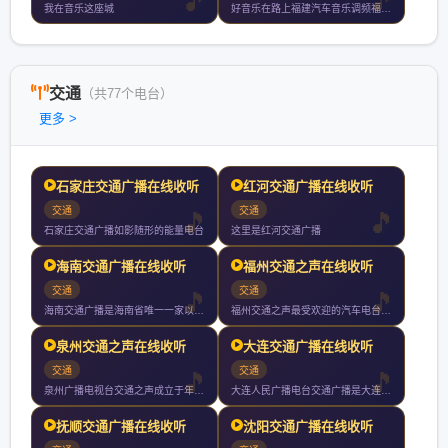
我在音乐这座城
好音乐在路上福建汽车音乐调频福州厦门泉州漳州小时持续放送
交通
（共77个电台）
更多 >
石家庄交通广播在线收听
红河交通广播在线收听
交通
交通
石家庄交通广播如影随形的能量电台
这里是红河交通广播
海南交通广播在线收听
福州交通之声在线收听
交通
交通
海南交通广播是海南省唯一一家以宣传交通服务交通为宗旨以开车人
福州交通之声最受欢迎的汽车电台立足车与行为移动人群办有用的广
泉州交通之声在线收听
大连交通广播在线收听
交通
交通
泉州广播电视台交通之声成立于年月日试播月日开播是泉州市独家专
大连人民广播电台交通广播是大连人民广播电台下属的一个广播频道
抚顺交通广播在线收听
沈阳交通广播在线收听