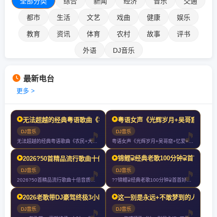
全部分类
综合
新闻
经济
音乐
交通
都市
生活
文艺
戏曲
健康
娱乐
教育
资讯
体育
农村
故事
评书
外语
DJ音乐
最新电台
更多 >
无法超越的经典粤语歌曲《农民+大地+灰色轨迹+真的爱你+光辉岁月
粤语女声《光辉岁月+吴哥窟+忆爱
DJ音乐
DJ音乐
无法超越的经典粤语歌曲《农民+大地+灰色轨迹+真的爱你+光辉岁月》车载
粤语女声《光辉岁月+吴哥窟+忆爱+玻璃之情+让一切随风+谁明浪子心》好
锦鲤⫌经典老歌100分钟⫌首首好听70
2026?50首精品流行歌曲十倍音质高清HIFI精选车载CD连载慢歌Mix?
DJ音乐
DJ音乐
2026?50首精品流行歌曲十倍音质高清HIFI精选车载CD连载慢歌M
??锦鲤⫌经典老歌100分钟⫌首首好听7080经典老歌⫌2024再创新
2026老歌带DJ豪驾终极3小时?‍♀️你们以后就叫我大哥?
这一别是永远+不敢梦到的人+今生
DJ音乐
DJ音乐