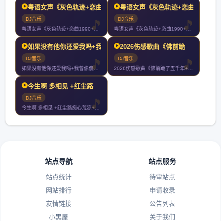
粤语女声《灰色轨迹+恋曲
粤语女声《灰色轨迹+恋曲
DJ音乐
DJ音乐
粤语女声《灰色轨迹+恋曲1990+真的爱着你+富士山下+深夜
粤语女声《灰色轨迹+恋曲1990+真的爱着你+富士山下+深夜
如果没有他你还爱我吗+我
2026伤感歌曲《佛前跪
DJ音乐
DJ音乐
如果没有他你还爱我吗+我曾像傻子一样爱你+谁+如果最后不是你
2026伤感歌曲《佛前跪了五千年+佛前求了千百遍+不负如来不
今生啊 多相见 +红尘路
DJ音乐
今生啊 多相见 +红尘路痴心荒凉+我像傻子一样爱你+大风在刮
站点导航
站点服务
站点统计
待审站点
网站排行
申请收录
友情链接
公告列表
小黑屋
关于我们