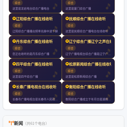
综合
综合
这里是龙岩电台综合广播电台
这里是厦门综合广播
辽阳综合广播在线收听
抚顺综合广播在线收听
综合
综合
辽阳综合广播播出频率兆赫中波千赫
这里是抚顺综合广播电台在线收听
丹东综合广播在线收听
辽宁综合广播辽宁之声在线
综合
综合
您正在收听的是丹东综合广播
辽宁广播电视台综合广播是辽宁广播电视台第一套广播节目覆盖全省
四平综合广播在线收听
松原新闻综合广播在线收听
综合
综合
这里是四平综合广播
这里是松原新闻综合广播
长春广播电视台在线收听
衡阳综合广播在线收听
综合
综合
长春市广播电视台是长春市人民政府直属正局级事业单位归口中共长
衡阳综合广播成立于年月日是湖南个市州中创办历史最悠久唯一没有
新闻
（共61个电台）