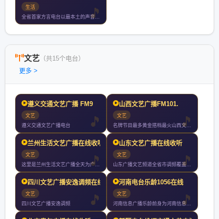
生活
全省首家方言电台以最本土的声音打造最全面的生活服务类电台
文艺
（共15个电台）
更多 >
遵义交通文艺广播 FM9
山西文艺广播FM101.
文艺
文艺
遵义交通文艺广播电台
名牌节目最多黄金搭档最火山西文艺广播成立于年月日开播年山西文
兰州生活文艺广播在线收听
山东文艺广播在线收听
文艺
文艺
这里是兰州生活文艺广播全天为广大私家车主带去及时的出行信息新
山东广播文艺频道全省市调频覆盖济南地区调频是省内唯一综合文艺
四川文艺广播安逸调频在线
河南电台乐龄1056在线
文艺
文艺
四川文艺广播安逸调频
河南信息广播乐龄前身为河南信息广播电台开播于年月日凭借调频中