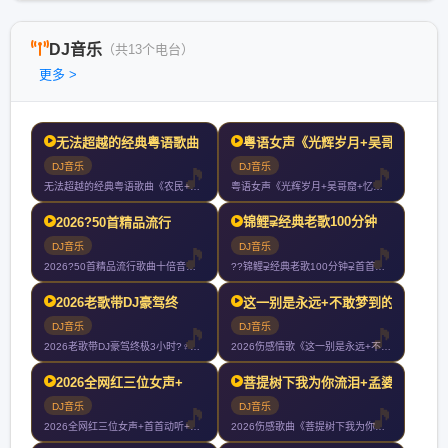
DJ音乐
（共13个电台）
更多 >
无法超越的经典粤语歌曲《
粤语女声《光辉岁月+吴哥
DJ音乐
DJ音乐
无法超越的经典粤语歌曲《农民+大地+灰色轨迹+真的爱你+光辉
粤语女声《光辉岁月+吴哥窟+忆爱+玻璃之情+让一切随风+谁明
锦鲤⫌经典老歌100分钟
2026?50首精品流行
DJ音乐
DJ音乐
2026?50首精品流行歌曲十倍音质高清HIFI精选车载CD
??锦鲤⫌经典老歌100分钟⫌首首好听7080经典老歌⫌20
2026老歌带DJ豪驾终
这一别是永远+不敢梦到的
DJ音乐
DJ音乐
2026老歌带DJ豪驾终极3小时?‍♀️你们以后就叫我大哥?
2026伤感情歌《这一别是永远+不敢梦到的人+今生啊多相见+
2026全网红三位女声+
菩提树下我为你流泪+孟婆
DJ音乐
DJ音乐
2026全网红三位女声+首首动听+首首伤感+首首爆赞+车载大
2026伤感歌曲《菩提树下我为你流泪+孟婆求你一碗忘情汤+千