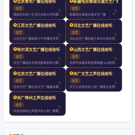
北京青年广播在线收听
新疆电台维语交通文艺广播
文艺
文艺
围绕后年轻人生活方式和大学校园学习生活的电台是注重实用信息分
新疆电台维语交通文艺广播
江苏文艺广播在线收听
河北文艺广播在线收听
文艺
文艺
江苏文艺广播是致力于传播优秀中国文化的专业化文艺电台覆盖南京
河北文艺广播创建于年月日坚持文艺视野开掘传统经典关注时尚流行
哈尔滨文艺广播在线收听
山西文艺广播在线收听
文艺
文艺
文艺广播是东北地区颇具影响力的广播频率之一收听范围覆盖黑龙江
名牌节目最多黄金搭档最火山西文艺广播成立于年月日开播年山西文
北京文艺广播在线收听
央广文艺之声在线收听
文艺
文艺
北京文艺广播北京文艺广播播出频率创建于年月日覆盖北京市全部城
文艺之声是中央人民广播电台系列频率之第九套节目年年中央人民广
央广神州之声在线收听
文艺
中央台神州之声是中央人民广播电台专门为台湾及海外听众服务的两