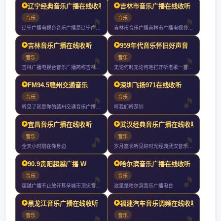
辽宁经典音乐广播在线收听
吉林市音乐广播在线收听
音乐
音乐
辽宁广播电视台音乐广播是辽宁广播电视台下属的广播频率实行全天
吉林市音乐广播吉林市广播电视台旗下最具品味和情怀的绿色调频都
吉林音乐广播在线收听
959年代音乐怀旧好声音
音乐
音乐
吉林广播电视台音乐广播简称吉林音乐广播曾用名东北亚音乐台是吉
无论何时无论何地打开听老歌一首接一首歌声不断情怀不断
FM94.5赣州交通音乐
深圳飞扬971在线收听
音乐
音乐
听见了就是你的赣州交通音乐广播你随身携带的文艺情怀
听我们听深圳
宜昌音乐广播在线收听
武汉经典音乐广播在线收听
音乐
音乐
全天小时陪在你身边
岁月悠长听见好时光经典武汉音乐广播武汉音乐广播是武汉地区第一
90.9贵阳超越广播 W
哈尔滨音乐广播在线收听
音乐
音乐
超越广播不止放开耳朵城市顶尖音乐电台小时好音乐不间断
这里是哈尔滨音乐广播电台
黑龙江音乐广播在线收听
福建汽车音乐调频在线收听
音乐
音乐