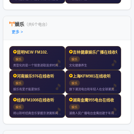
娱乐
（共6个电台）
更多 >
昆明NEW FM102.
吉林健康娱乐广播在线收听
娱乐
娱乐
类型化的是一个锐意进取追求时尚品质的广播频率是昆明地区最具影
文化健康养生
河南娱乐976在线收听
上海KFM981在线收听
娱乐
娱乐
娱乐有爱才能更快乐
旗下潮流电台和年轻人在全球潮流文化里冲浪玩乐微博微信
经典FM1008在线收听
湖南金鹰955电台在线收
娱乐
娱乐
将以聆听经典音乐掌握京津冀新闻动态为宗旨经典广播从广播出发融
湖南人民广播电台金鹰创建于年月日是全国第一家由电视台湖南经视