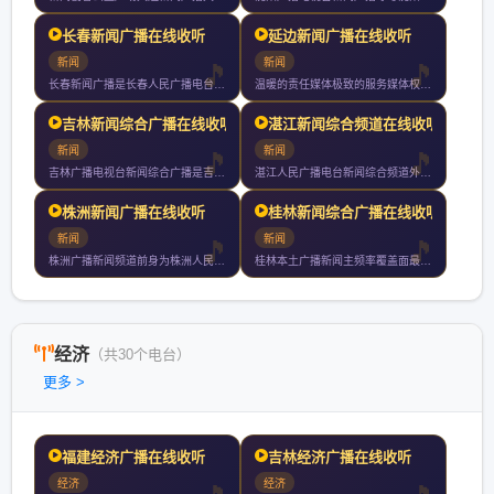
长春新闻广播在线收听
延边新闻广播在线收听
新闻
新闻
长春新闻广播是长春人民广播电台下属的新闻广播频率采用调频兆赫
温暖的责任媒体极致的服务媒体权威的专业媒体接地气的陪伴媒体新
吉林新闻综合广播在线收听
湛江新闻综合频道在线收听
新闻
新闻
吉林广播电视台新闻综合广播是吉林广播电视台旗下以新闻资讯为主
湛江人民广播电台新闻综合频道外文名是湛江人民广播电台旗下的频
株洲新闻广播在线收听
桂林新闻综合广播在线收听
新闻
新闻
株洲广播新闻频道前身为株洲人民广播电台覆盖株洲长沙湘潭等地全
桂林本土广播新闻主频率覆盖面最广影响力最大的调频广播桂林新闻
经济
（共30个电台）
更多 >
福建经济广播在线收听
吉林经济广播在线收听
经济
经济