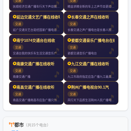
交通
交通
抚顺经济交通广播车行天下声动我心一切只为你
精益求精全新的车上之声节目更动感风格更时尚效果更清晰覆盖更广
延边交通文艺广播在线收听
长春交通之声在线收听
交通
交通
延广交通文艺台是经国家广播电总局批准的延边朝鲜族自治州唯一的
长春交通之声广播电台是长春人民广播电台的系列台之一与长春市交
南宁1074交通台在线收
瓷都交通音乐广播电台在线
交通
交通
交通台我的快乐车生活交通音乐广播为南宁广播电视台下属的一家广
瓷都交通音乐广播电台
南康交通广播在线收听
九江交通广播在线收听
交通
交通
南康交通广播
九江市政府指定应急广播九江最具影响力权威媒体
南昌交通广播在线收听
荆州广播电视台90.1汽
交通
交通
南昌交通广播南昌市应急广播只为每一个执着在路上的人尼尔森数据
风行天下品质生活荆州人民广播电台汽车电台于年月日正式开播全天
都市
（共15个电台）